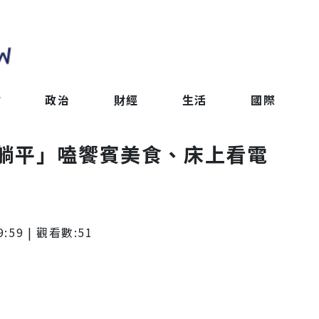
會
政治
財經
生活
國際
躺平」嗑饗賓美食、床上看電
9:59
| 觀看數:
51