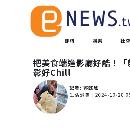
即時
娛樂
社
把美食端進影廳好酷！「
影好Chill
記者:
郭懿慧
生活消費
|
2024-10-28 0