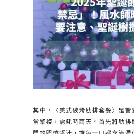
其中，〈美式碳烤肋排套餐〉是饗
當繁複，需耗時兩天。首先將肋排
門的照燒醬汁，讓每一口都充滿濃