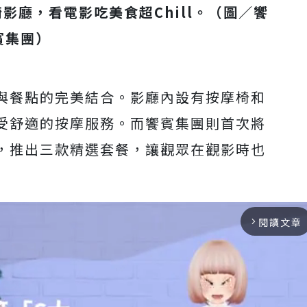
影廳，看電影吃美食超Chill。（圖／饗
賓集團）
與餐點的完美結合。影廳內設有按摩椅和
受舒適的按摩服務。而饗賓集團則首次將
，推出三款精選套餐，讓觀眾在觀影時也
閱讀文章
arrow_forward_ios