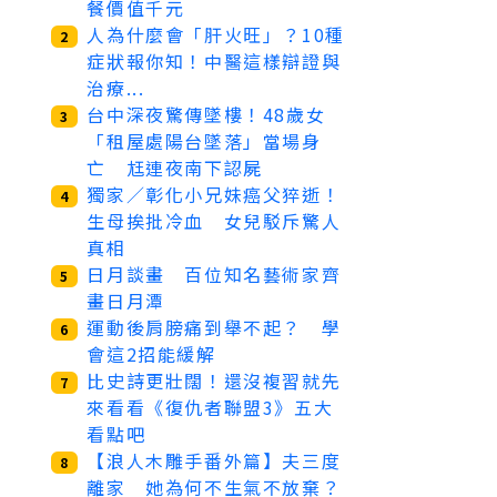
餐價值千元
人為什麼會「肝火旺」？10種
2
症狀報你知！中醫這樣辯證與
治療...
台中深夜驚傳墜樓！48歲女
3
「租屋處陽台墜落」當場身
亡 尪連夜南下認屍
獨家／彰化小兄妹癌父猝逝！
4
生母挨批冷血 女兒駁斥驚人
真相
日月談畫 百位知名藝術家齊
5
畫日月潭
運動後肩膀痛到舉不起？ 學
6
會這2招能緩解
比史詩更壯闊！還沒複習就先
7
來看看《復仇者聯盟3》五大
看點吧
【浪人木雕手番外篇】夫三度
8
離家 她為何不生氣不放棄？