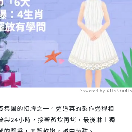
Powered by 
GliaStudi
賓集團的招牌之一。這道菜的製作過程相
Mute
醃製24小時，接著蒸炊再烤，最後淋上獨
郁的醬香，肉質軟嫩，鹹中帶甜。