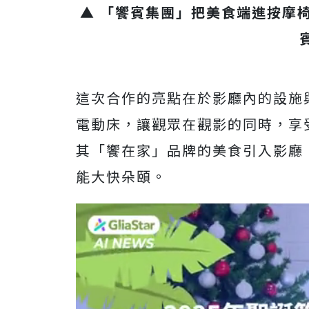
▲ 「饗賓集團」把美食端進按摩椅
這次合作的亮點在於影廳內的設施
電動床，讓觀眾在觀影的同時，享
其「饗在家」品牌的美食引入影廳
能大快朵頤。