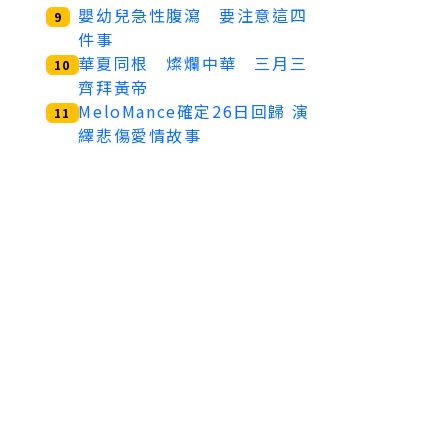
嬰幼兒急性腹瀉 要注意這四
9
件事
華夏同根 燦爛中華 三月三
10
齊拜黃帝
MeloMance確定26日回歸 演
11
繹悲傷愛情故事