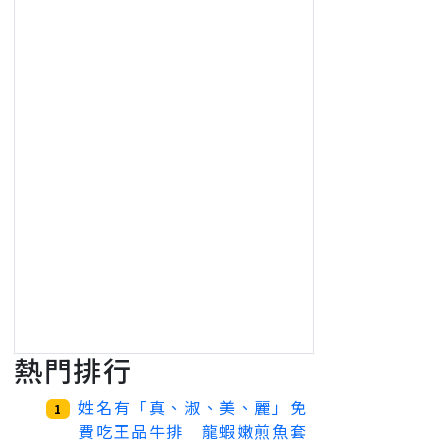
熱門排行
姓名有「真、淑、美、麗」免
1
費吃王品牛排 龍蝦嫩煎魚套