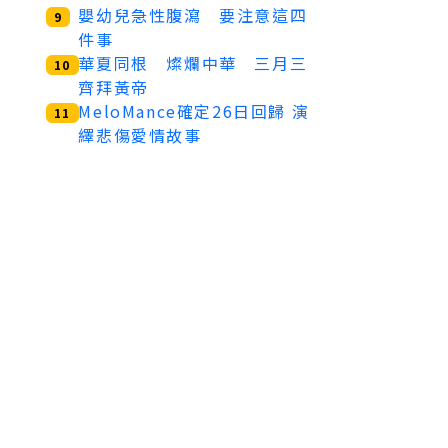
嬰幼兒急性腹瀉 要注意這四
9
件事
華夏同根 燦爛中華 三月三
10
齊拜黃帝
MeloMance確定26日回歸 演
11
繹悲傷愛情故事