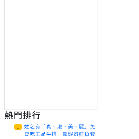
熱門排行
姓名有「真、淑、美、麗」免
1
費吃王品牛排 龍蝦嫩煎魚套