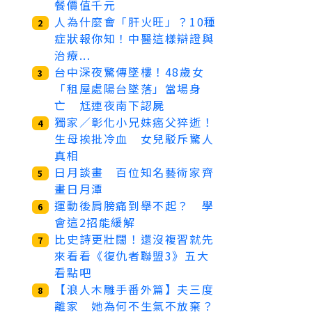
餐價值千元
人為什麼會「肝火旺」？10種
2
症狀報你知！中醫這樣辯證與
治療...
台中深夜驚傳墜樓！48歲女
3
「租屋處陽台墜落」當場身
亡 尪連夜南下認屍
獨家／彰化小兄妹癌父猝逝！
4
生母挨批冷血 女兒駁斥驚人
真相
日月談畫 百位知名藝術家齊
5
畫日月潭
運動後肩膀痛到舉不起？ 學
6
會這2招能緩解
比史詩更壯闊！還沒複習就先
7
來看看《復仇者聯盟3》五大
看點吧
【浪人木雕手番外篇】夫三度
8
離家 她為何不生氣不放棄？