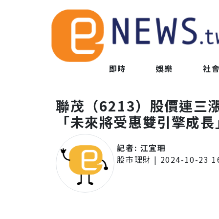
即時
娛樂
社
聯茂（6213）股價連三
「未來將受惠雙引擎成長
記者:
江宜珊
股市理財
|
2024-10-23 1