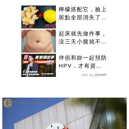
檸檬搭配它，臉上
斑點全部消失了，
小肚子都變平坦了
起床就先做件事，
沒三天小腹就不見
了! 肚子一天天變
小！
伴侶和妳一起預防
HPV，才有資格
說愛妳！
Ads by