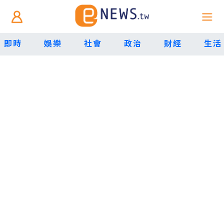
即時
娛樂
社會
政治
財經
生活