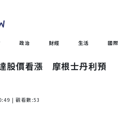
會
政治
財經
生活
國際
！輝達股價看漲 摩根士丹利預
0:49
| 觀看數:
53