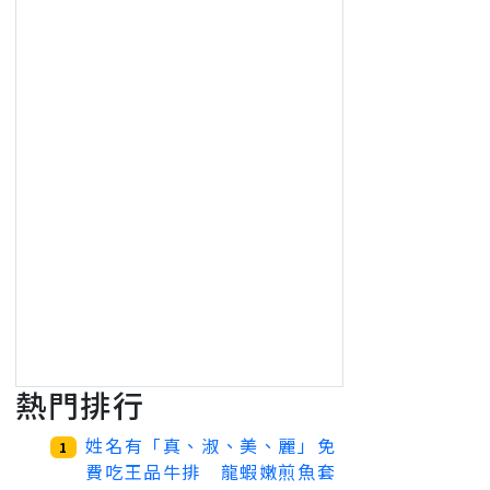
熱門排行
姓名有「真、淑、美、麗」免
1
費吃王品牛排 龍蝦嫩煎魚套