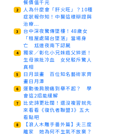
餐價值千元
人為什麼會「肝火旺」？10種
2
症狀報你知！中醫這樣辯證與
治療...
台中深夜驚傳墜樓！48歲女
3
「租屋處陽台墜落」當場身
亡 尪連夜南下認屍
獨家／彰化小兄妹癌父猝逝！
4
生母挨批冷血 女兒駁斥驚人
真相
日月談畫 百位知名藝術家齊
5
畫日月潭
運動後肩膀痛到舉不起？ 學
6
會這2招能緩解
比史詩更壯闊！還沒複習就先
7
來看看《復仇者聯盟3》五大
看點吧
【浪人木雕手番外篇】夫三度
8
離家 她為何不生氣不放棄？