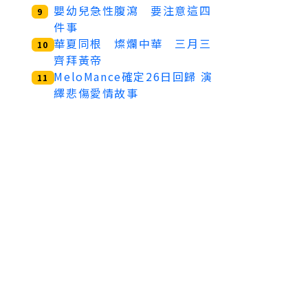
嬰幼兒急性腹瀉 要注意這四
9
件事
華夏同根 燦爛中華 三月三
10
齊拜黃帝
MeloMance確定26日回歸 演
11
繹悲傷愛情故事