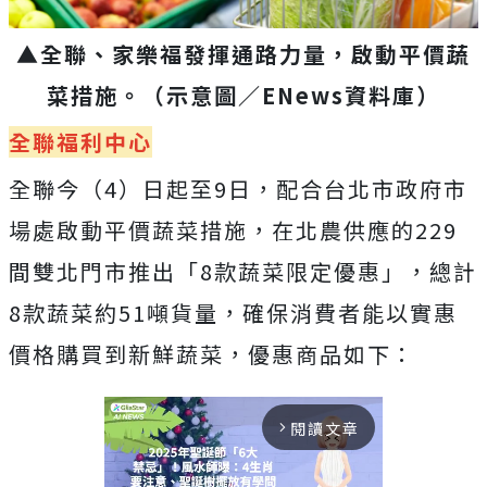
▲全聯、家樂福發揮通路力量，啟動平價蔬
菜措施。（示意圖／ENews資料庫）
全聯福利中心
全聯今（4）日起至9日，配合台北市政府市
場處啟動平價蔬菜措施，在北農供應的229
間雙北門市推出「8款蔬菜限定優惠」，總計
8款蔬菜約51噸貨量，確保消費者能以實惠
價格購買到新鮮蔬菜，
優惠商品如下：
閱讀文章
arrow_forward_ios