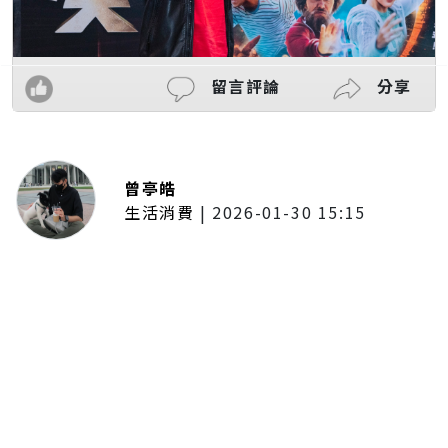
留言評論
分享
曾亭皓
生活消費
|
2026-01-30 15:15
年前採購倒數2週！大賣場優惠火力
全開 滿額9折、送券雙重回饋