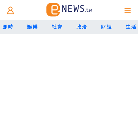
即時
娛樂
社會
政治
財經
生活