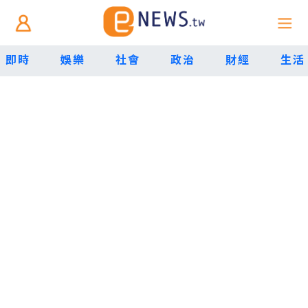
即時
娛樂
社會
政治
財經
生活