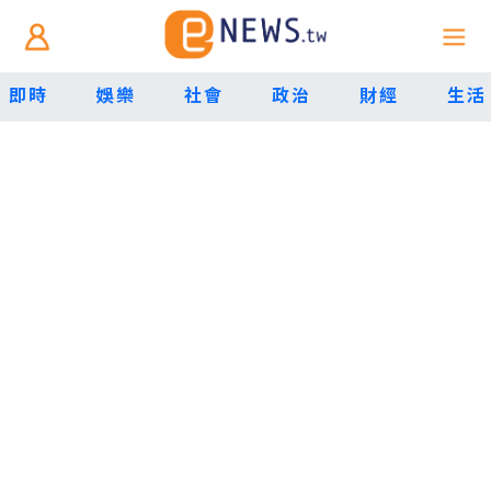
即時
娛樂
社會
政治
財經
生活