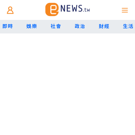
即時
娛樂
社會
政治
財經
生活