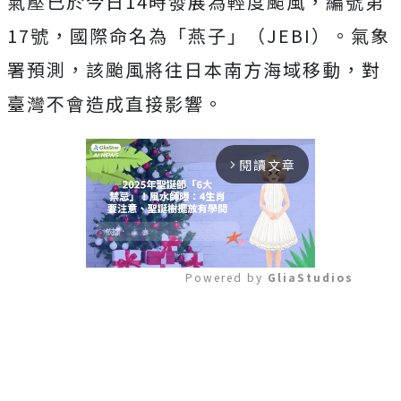
氣壓已於今日14時發展為輕度颱風，編號第
17號，國際命名為「燕子」（JEBI）。氣象
署預測，該颱風將往日本南方海域移動，對
臺灣不會造成直接影響。
閱讀文章
arrow_forward_ios
Powered by 
GliaStudios
Mute