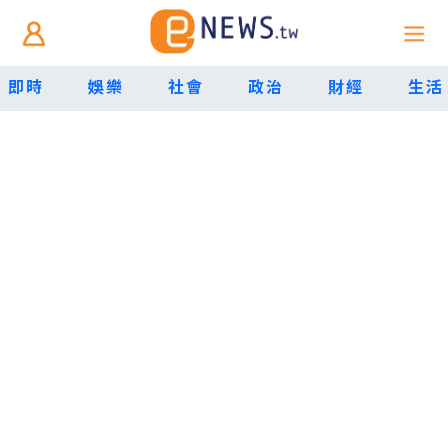
即時
娛樂
社會
政治
財經
生活