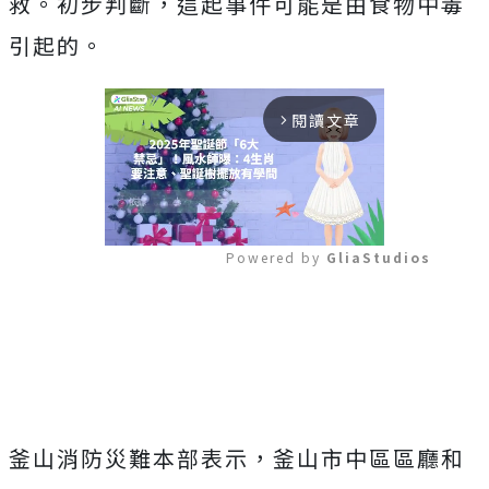
救。初步判斷，這起事件可能是由食物中毒
引起的。
閱讀文章
arrow_forward_ios
Powered by 
GliaStudios
Mute
釜山消防災難本部表示，釜山市中區區廳和