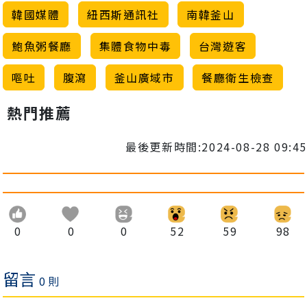
韓國媒體
紐西斯通訊社
南韓釜山
鮑魚粥餐廳
集體食物中毒
台灣遊客
嘔吐
腹瀉
釜山廣域市
餐廳衛生檢查
熱門推薦
最後更新時間:2024-08-28 09:45
0
0
0
52
59
98