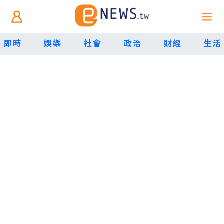
即時
娛樂
社會
政治
財經
生活