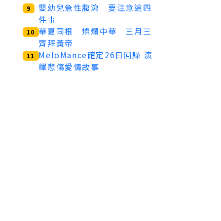
嬰幼兒急性腹瀉 要注意這四
9
件事
華夏同根 燦爛中華 三月三
10
齊拜黃帝
MeloMance確定26日回歸 演
11
繹悲傷愛情故事