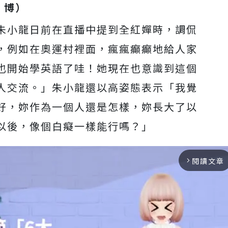
博）
朱小龍日前在直播中提到
全紅嬋時，調侃
，例如在奧運村裡面，瘋瘋癲癲地給人家
也開始學英語了哇！她現在也意識到這個
人交流。」朱小龍還以高姿態表示「我覺
好，妳作為一個人還是怎樣，妳長大了以
以後，像個白癡一樣能行嗎？」
閱讀文章
arrow_forward_ios