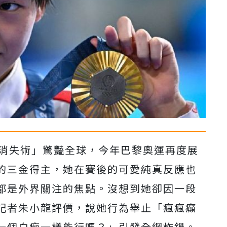
花消失術」驚豔全球，今年巴黎奧運再度展
的三金得主，她在賽後的可愛純真反應也
都是外界關注的焦點。
沒想到她卻因一段
記者朱小龍評價，說她行為舉止「瘋瘋癲
一個白痴一樣能行嗎？」引發全網炸鍋。