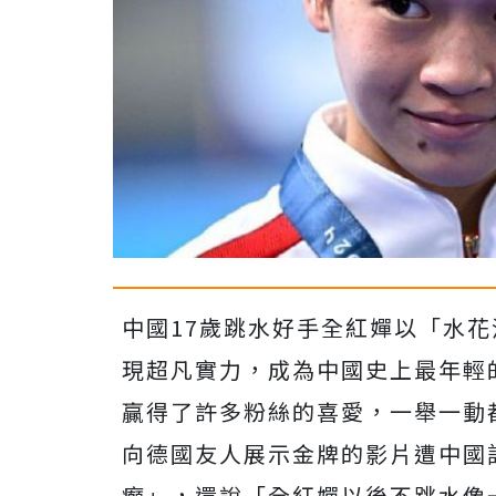
中國17歲跳水好手全紅嬋以「水
現超凡實力，成為中國史上最年輕
贏得了許多粉絲的喜愛，
一舉一動
向德國友人展示金牌的影片遭中國
癲」，還說「全紅嬋以後不跳水像