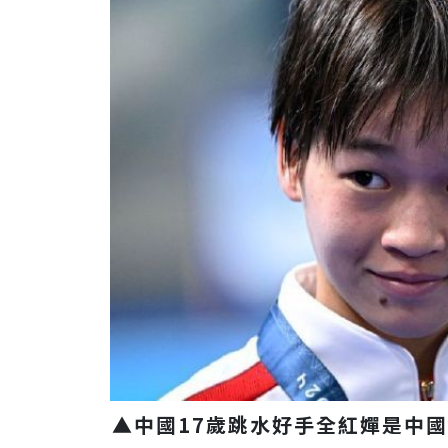
▲中國17歲跳水好手全紅嬋是中