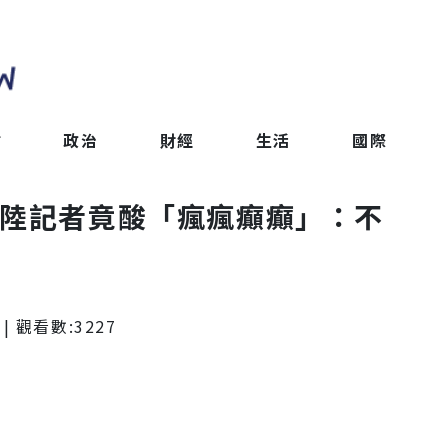
會
政治
財經
生活
國際
！陸記者竟酸「瘋瘋癲癲」：不
| 觀看數:
3227