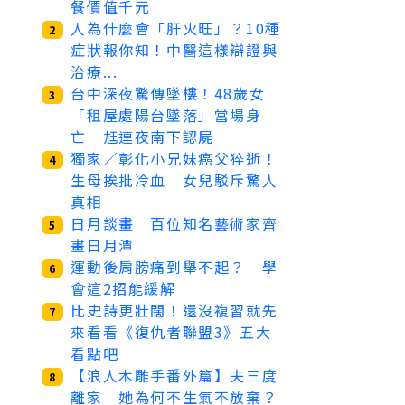
餐價值千元
人為什麼會「肝火旺」？10種
2
症狀報你知！中醫這樣辯證與
治療...
台中深夜驚傳墜樓！48歲女
3
「租屋處陽台墜落」當場身
亡 尪連夜南下認屍
獨家／彰化小兄妹癌父猝逝！
4
生母挨批冷血 女兒駁斥驚人
真相
日月談畫 百位知名藝術家齊
5
畫日月潭
運動後肩膀痛到舉不起？ 學
6
會這2招能緩解
比史詩更壯闊！還沒複習就先
7
來看看《復仇者聯盟3》五大
看點吧
【浪人木雕手番外篇】夫三度
8
離家 她為何不生氣不放棄？