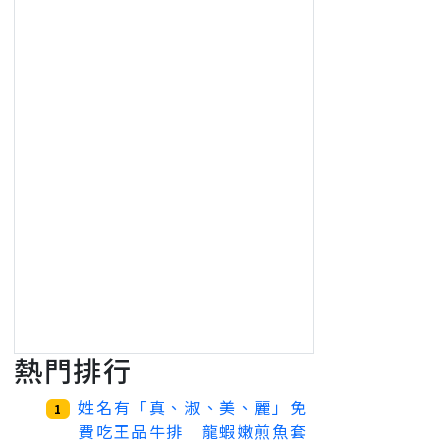
熱門排行
姓名有「真、淑、美、麗」免
1
費吃王品牛排 龍蝦嫩煎魚套