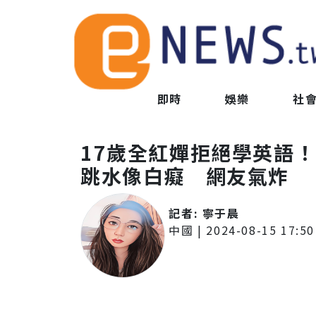
即時
娛樂
社
17歲全紅嬋拒絕學英語
跳水像白癡 網友氣炸
記者:
寧于晨
中國
|
2024-08-15 17:50