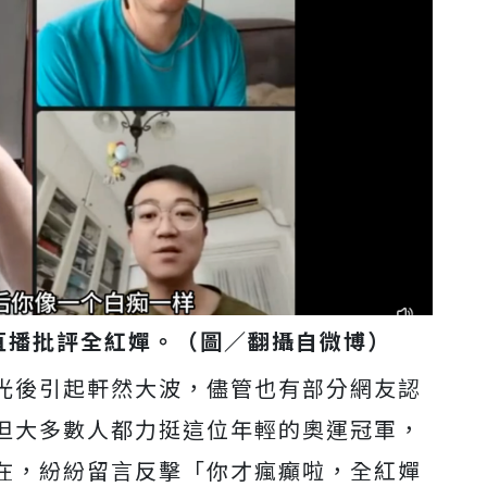
直播批評全紅嬋。（圖／翻攝自微博）
光後引起軒然大波，儘管也有部分網友認
但大多數人都力挺這位年輕的奧運冠軍，
在，紛紛留言反擊
「你才瘋癲啦，全紅嬋