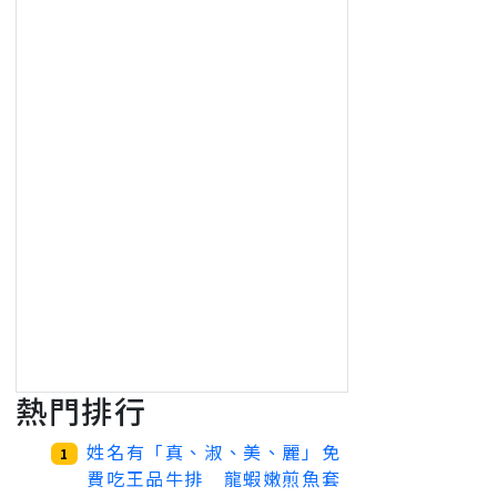
熱門排行
姓名有「真、淑、美、麗」免
1
費吃王品牛排 龍蝦嫩煎魚套