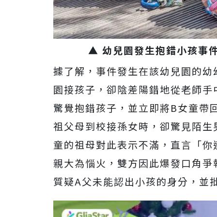
▲ 幼兒園發生抱錯小孩事件。
據了解，事件發生在該幼兒園的幼
園接孩子，卻陰差陽錯地從老師手
驚覺抱錯孩子，並立即將B女童帶
祖父母到校接孫女時，卻驚見陌生
童的祖母對此表示不滿，直言「你
親大為惱火，雙方因此爆發口角爭
質疑A父未能認出小孩的身分，並