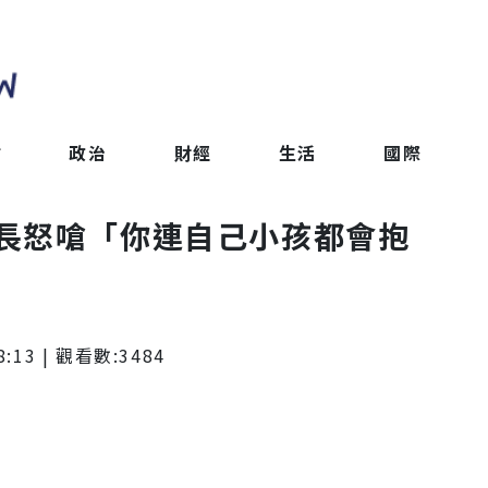
會
政治
財經
生活
國際
長怒嗆「你連自己小孩都會抱
8:13
| 觀看數:
3484