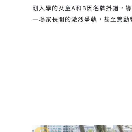
剛入學的女童A和B因名牌掛錯，
一場家長間的激烈爭執，甚至驚動