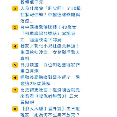
餐價值千元
人為什麼會「肝火旺」？10種
2
症狀報你知！中醫這樣辯證與
治療...
台中深夜驚傳墜樓！48歲女
3
「租屋處陽台墜落」當場身
亡 尪連夜南下認屍
獨家／彰化小兄妹癌父猝逝！
4
生母挨批冷血 女兒駁斥驚人
真相
日月談畫 百位知名藝術家齊
5
畫日月潭
運動後肩膀痛到舉不起？ 學
6
會這2招能緩解
比史詩更壯闊！還沒複習就先
7
來看看《復仇者聯盟3》五大
看點吧
【浪人木雕手番外篇】夫三度
8
離家 她為何不生氣不放棄？