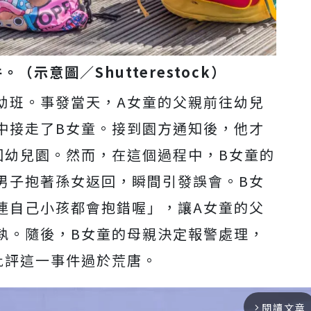
（示意圖／Shutterestock）
幼班。事發當天，A女童的父親前往幼兒
中接走了B女童。接到園方通知後，他才
回幼兒園。然而，在這個過程中，B女童的
男子抱著孫女返回，瞬間引發誤會。B女
連自己小孩都會抱錯喔」，讓A女童的父
執。隨後，B女童的母親決定報警處理，
批評這一事件過於荒唐。
閱讀文章
arrow_forward_ios