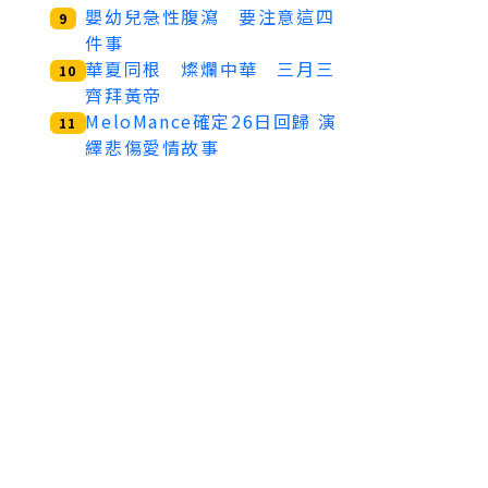
嬰幼兒急性腹瀉 要注意這四
9
件事
華夏同根 燦爛中華 三月三
10
齊拜黃帝
MeloMance確定26日回歸 演
11
繹悲傷愛情故事