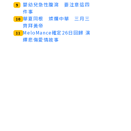
嬰幼兒急性腹瀉 要注意這四
9
件事
華夏同根 燦爛中華 三月三
10
齊拜黃帝
MeloMance確定26日回歸 演
11
繹悲傷愛情故事