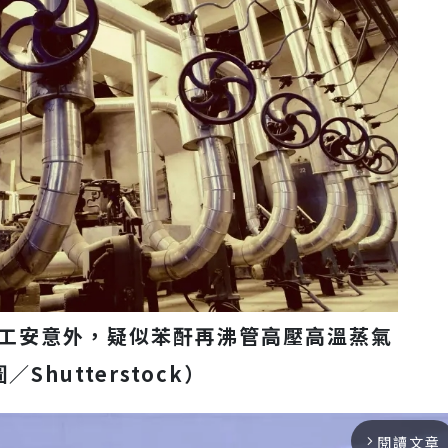
工安意外，疑似苯酐再沸管高壓高溫蒸氣
Shutterstock）
閱讀文章
arrow_forward_ios