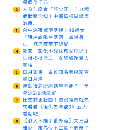
餐價值千元
人為什麼會「肝火旺」？10種
2
症狀報你知！中醫這樣辯證與
治療...
台中深夜驚傳墜樓！48歲女
3
「租屋處陽台墜落」當場身
亡 尪連夜南下認屍
獨家／彰化小兄妹癌父猝逝！
4
生母挨批冷血 女兒駁斥驚人
真相
日月談畫 百位知名藝術家齊
5
畫日月潭
運動後肩膀痛到舉不起？ 學
6
會這2招能緩解
比史詩更壯闊！還沒複習就先
7
來看看《復仇者聯盟3》五大
看點吧
【浪人木雕手番外篇】夫三度
8
離家 她為何不生氣不放棄？