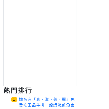
熱門排行
姓名有「真、淑、美、麗」免
1
費吃王品牛排 龍蝦嫩煎魚套