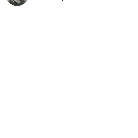
年前採購倒數2週！大賣場優惠火力
全開 滿額9折、送券雙重回饋
留言評論
分享