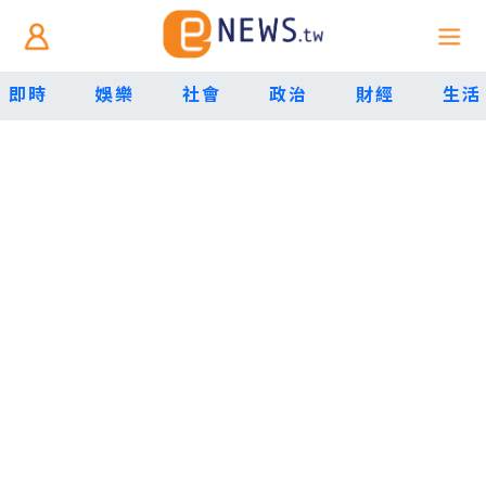
即時
娛樂
社會
政治
財經
生活