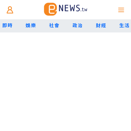
即時
娛樂
社會
政治
財經
生活