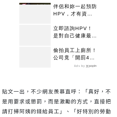
伴侶和妳一起預防
HPV，才有資格
說愛妳！
立即諮詢HPV！
是對自己健康最好
的投資，把握現在
不嫌晚！
偷拍員工上廁所！
公司竟「開罰447
元＋公開照片」
Ads by
大批網友怒嗆
貼文一出，不少網友羨慕直呼：「真好，不
是用要求或懲罰，而是激勵的方式，直接把
請打掃阿姨的錢給員工」、「好特別的勞動