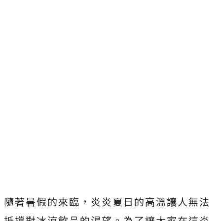
隨著暑假的來臨，炎炎夏日的高溫讓人無法
抵擋對冰涼飲品的渴望。為了讓大家在這炎