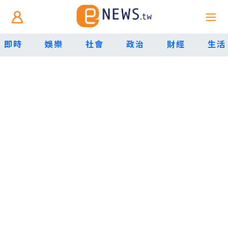
即時
娛樂
社會
政治
財經
生活