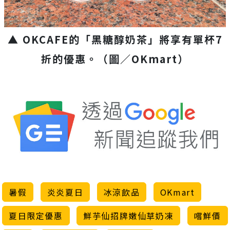
▲ OKCAFE的「黑糖醇奶茶」將享有單杯7
折的優惠。（圖／OKmart）
暑假
炎炎夏日
冰涼飲品
OKmart
夏日限定優惠
鮮芋仙招牌嫩仙草奶凍
嚐鮮價