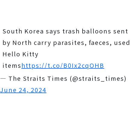
South Korea says trash balloons sent
by North carry parasites, faeces, used
Hello Kitty
items
https://t.co/B0Ix2cqOHB
— The Straits Times (@straits_times)
June 24, 2024