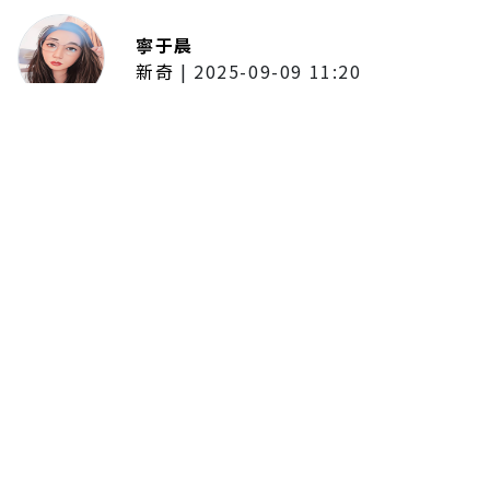
寧于晨
新奇
|
2025-09-09 11:20
東京陷蟑螂惡夢！美洲蟑螂體型
大、食量驚人 「單性繁殖」恐釀
全面爆發