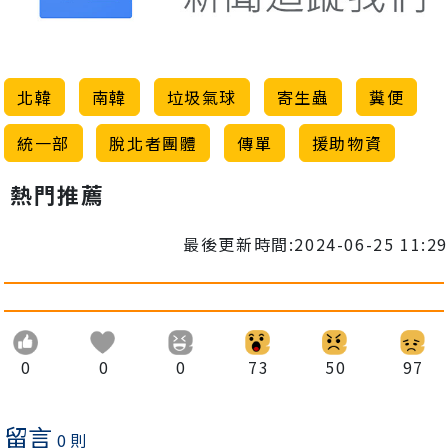
北韓
南韓
垃圾氣球
寄生蟲
糞便
統一部
脫北者團體
傳單
援助物資
熱門推薦
最後更新時間:2024-06-25 11:29
0
0
0
73
50
97