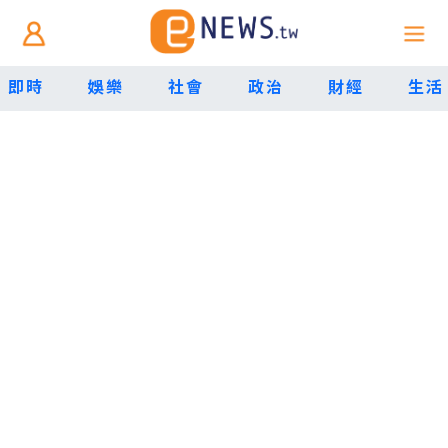
即時
娛樂
社會
政治
財經
生活