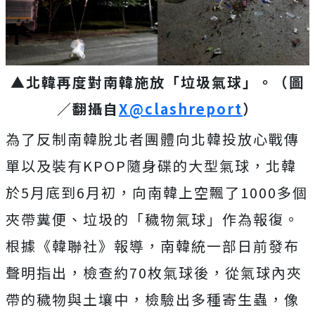
▲北韓再度對南韓施放「垃圾氣球」。（圖
／翻攝自
X@clashreport
）
為了反制南韓脫北者團體向北韓投放心戰傳
單以及裝有KPOP隨身碟的大型氣球，北韓
於5月底到6月初，向南韓上空飄了1000多個
夾帶糞便、垃圾的「穢物氣球」作為報復。
根據《韓聯社》報導，南韓統一部日前發布
聲明指出，檢查約70枚氣球後，從氣球內夾
帶的穢物與土壤中，檢驗出多種寄生蟲，像