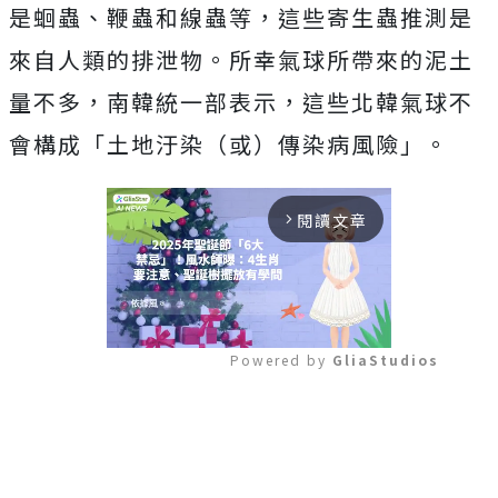
是蛔蟲、鞭蟲和線蟲等，
這些寄生蟲推測是
來自人類的排泄物。所幸氣球所帶來的泥土
量不多
，南韓統一部表示，這些北韓氣球不
會構成「土地汙染（或）傳染病風險」。
閱讀文章
arrow_forward_ios
Powered by 
GliaStudios
Mute