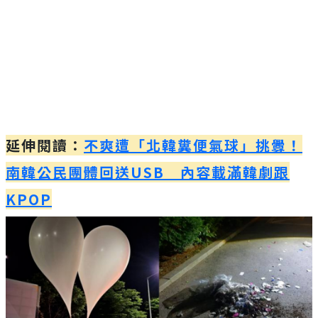
延伸閱讀：
不爽遭「北韓糞便氣球」挑釁！
南韓公民團體回送USB 內容載滿韓劇跟
KPOP