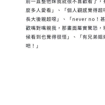
前一直整他妹我就很不喜歡看了，
麼多人愛看」、「個人觀感覺得超
長大後親超噁」、「never n
歡嘴對嘴親我，那畫面屬實驚恐，
候看到也覺得很怪」、「有兄弟姐
吧！」