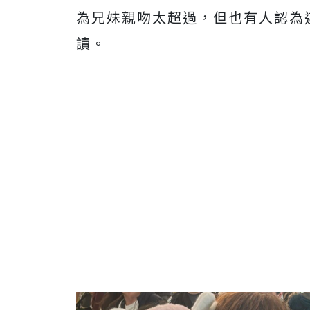
為兄妹親吻太超過，但也有人認為
讀。