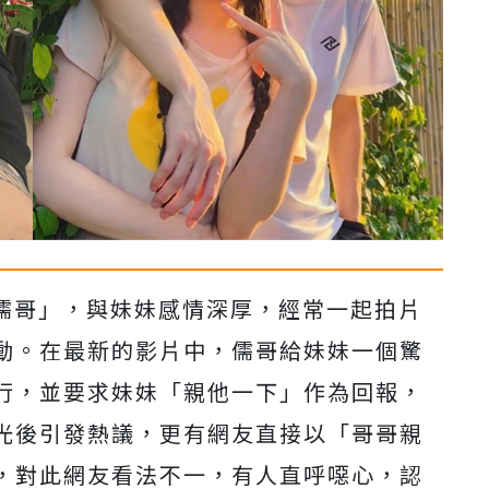
「Ru儒哥」，與妹妹感情深厚，經常一起拍片
動。在最新的影片中，儒哥給妹妹一個驚
行，並要求妹妹「親他一下」作為回報
，
光後引發熱議，更有網友直接以「哥哥親
，對此
網友看法不一，有人直呼噁心，認