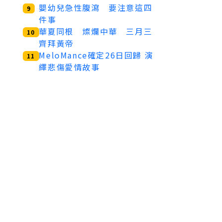
嬰幼兒急性腹瀉 要注意這四
9
件事
華夏同根 燦爛中華 三月三
10
齊拜黃帝
MeloMance確定26日回歸 演
11
繹悲傷愛情故事