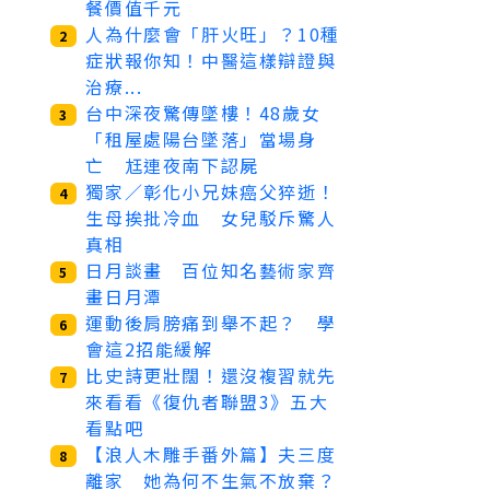
餐價值千元
人為什麼會「肝火旺」？10種
2
症狀報你知！中醫這樣辯證與
治療...
台中深夜驚傳墜樓！48歲女
3
「租屋處陽台墜落」當場身
亡 尪連夜南下認屍
獨家／彰化小兄妹癌父猝逝！
4
生母挨批冷血 女兒駁斥驚人
真相
日月談畫 百位知名藝術家齊
5
畫日月潭
運動後肩膀痛到舉不起？ 學
6
會這2招能緩解
比史詩更壯闊！還沒複習就先
7
來看看《復仇者聯盟3》五大
看點吧
【浪人木雕手番外篇】夫三度
8
離家 她為何不生氣不放棄？