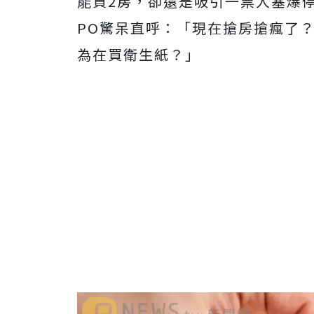
能買2房，卻還是吸引一票人塞爆
PO驚呆直呼：「現在搶房搶瘋了
為在買衛生紙？」