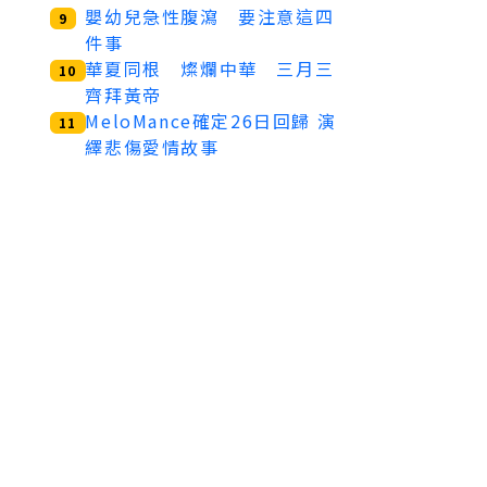
嬰幼兒急性腹瀉 要注意這四
9
件事
華夏同根 燦爛中華 三月三
10
齊拜黃帝
MeloMance確定26日回歸 演
11
繹悲傷愛情故事