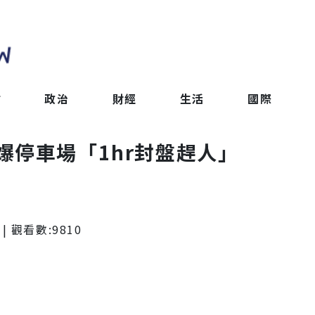
會
政治
財經
生活
國際
爆停車場「1hr封盤趕人」
| 觀看數:
9810