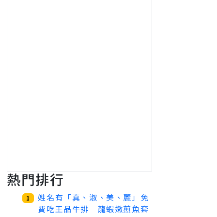
熱門排行
姓名有「真、淑、美、麗」免
1
費吃王品牛排 龍蝦嫩煎魚套