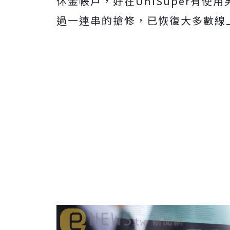
休金帳戶，好在UniSuper有
過一連串的搶修，已恢復大多數線