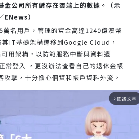
洲退休基金公司所有儲存在雲端上的數據。（示
／ENews）
1.5萬名用戶，管理的資金高達1240億澳幣
IT基礎架構遷移到Google Cloud，
高可用架構，以防範服務中斷與資料遺
正常登入 ，更沒辦法查看自己的退休金帳
客攻擊，十分擔心個資和帳戶資料外流。
閱讀文章
arrow_forward_ios