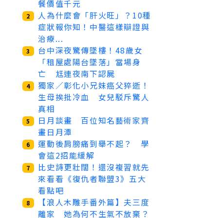
餐價值千元
人為什麼會「肝火旺」？10種
2
症狀報你知！中醫這樣辯證與
治療...
台中深夜驚傳墜樓！48歲女
3
「租屋處陽台墜落」當場身
亡 尪連夜南下認屍
獨家／彰化小兄妹癌父猝逝！
4
生母挨批冷血 女兒駁斥驚人
真相
日月談畫 百位知名藝術家齊
5
畫日月潭
運動後肩膀痛到舉不起？ 學
6
會這2招能緩解
比史詩更壯闊！還沒複習就先
7
來看看《復仇者聯盟3》五大
看點吧
【浪人木雕手番外篇】夫三度
8
離家 她為何不生氣不放棄？