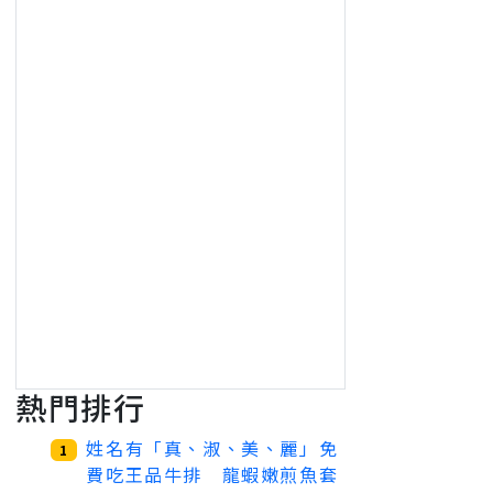
熱門排行
姓名有「真、淑、美、麗」免
1
費吃王品牛排 龍蝦嫩煎魚套