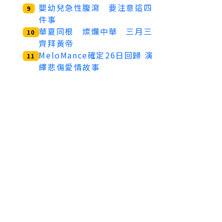
嬰幼兒急性腹瀉 要注意這四
9
件事
華夏同根 燦爛中華 三月三
10
齊拜黃帝
MeloMance確定26日回歸 演
11
繹悲傷愛情故事