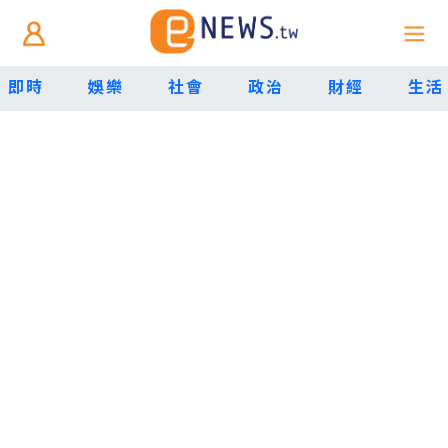
即時
娛樂
社會
政治
財經
生活