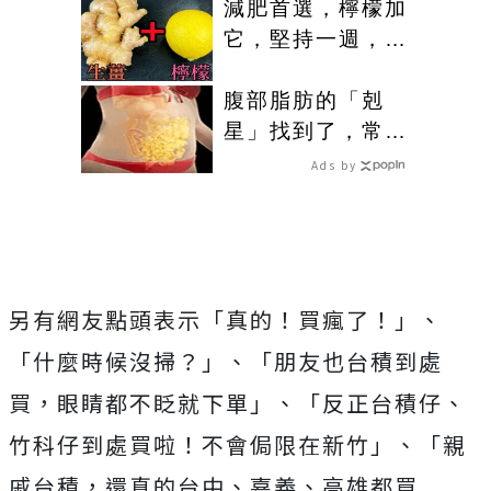
小！
減肥首選，檸檬加
它，堅持一週，腰
細了，瘦到你懷疑
人生
腹部脂肪的「剋
星」找到了，常吃
這幾物，吃走大肚
Ads by
囊，瘦出小蠻腰
另有網友點頭表示「真的！買瘋了！」、
「什麼時候沒掃？」、「朋友也台積到處
買，眼睛都不眨就下單」、「反正台積仔、
竹科仔到處買啦！不會侷限在新竹」、
「親
戚台積，還真的台中、嘉義、高雄都買