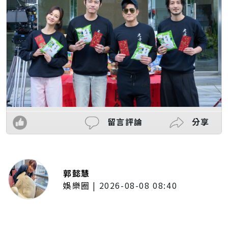
留言評論
分享
郭懿慧
娛樂圈
|
2026-08-08 08:40
LCY呂植宇攜《原子少年》好友赴倫