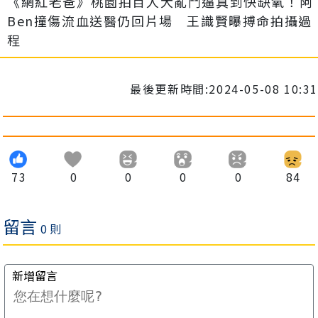
《網紅老爸》桃園拍百人大亂鬥逼真到快缺氧！阿
Ben撞傷流血送醫仍回片場 王識賢曝搏命拍攝過
程
最後更新時間:2024-05-08 10:31
73
0
0
0
0
84