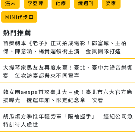
癌末
李亞萍
化療
鏡週刊
婆家
MINI代步車
熱門推薦
首獎劇本《老子》正式拍成電影！郭富城、王柏
傑、陳意涵、楊貴媚領銜主演 金獎團隊打造
大提琴家馬友友再度來臺！臺北、臺中共譜音樂饗
宴 每次訪臺都帶來不同驚喜
韓女團aespa首攻臺北大巨蛋！臺北市六大官方應
援曝光 捷運車廂、限定紀念章一次看
胡瓜爆方季惟年輕勞軍「隔袖握手」 經紀公司急
特訓待人處世