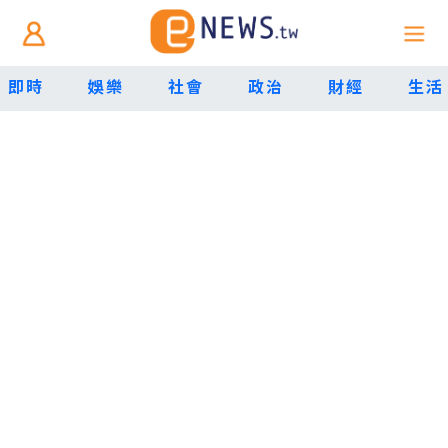
即時
娛樂
社會
政治
財經
生活