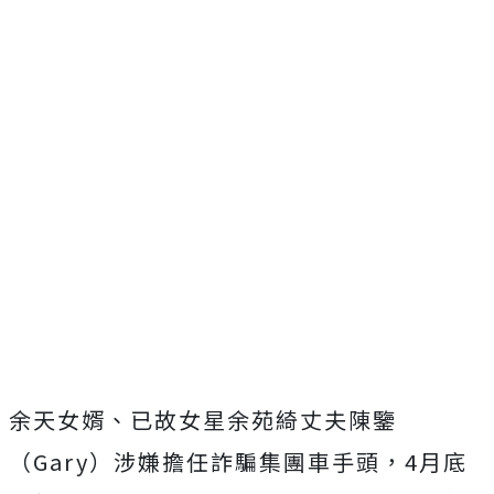
余天女婿、已故女星余苑綺丈夫陳鑒
（Gary）涉嫌擔任詐騙集團車手頭，4月底