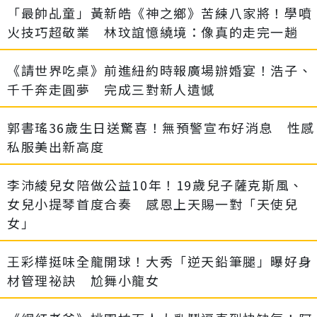
「最帥乩童」黃新皓《神之鄉》苦練八家將！學噴
火技巧超敬業 林玟誼憶繞境：像真的走完一趟
《請世界吃桌》前進紐約時報廣場辦婚宴！浩子、
千千奔走圓夢 完成三對新人遺憾
郭書瑤36歲生日送驚喜！無預警宣布好消息 性感
私服美出新高度
李沛綾兒女陪做公益10年！19歲兒子薩克斯風、
女兒小提琴首度合奏 感恩上天賜一對「天使兒
女」
王彩樺挺味全龍開球！大秀「逆天鉛筆腿」曝好身
材管理祕訣 尬舞小龍女