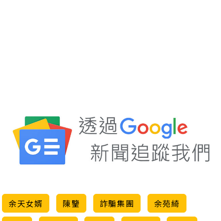
余天女婿
陳鑒
詐騙集團
余苑綺