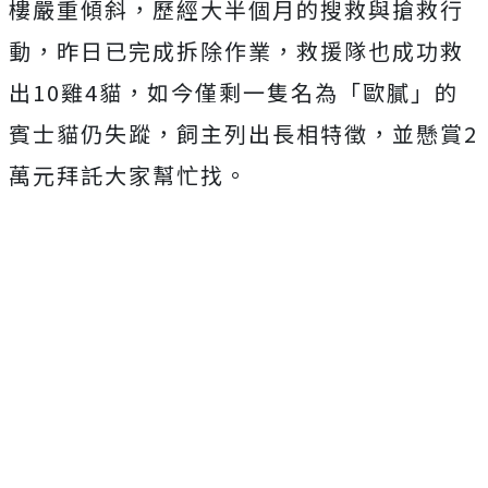
樓嚴重傾斜，歷經大半個月的搜救與搶救行
動，昨日已完成拆除作業，救援隊也成功救
出10雞4貓，如今僅剩一隻名為「歐膩」的
賓士貓仍失蹤，飼主列出長相特徵，並懸賞2
萬元拜託大家幫忙找。