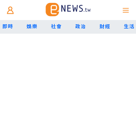
即時
娛樂
社會
政治
財經
生活