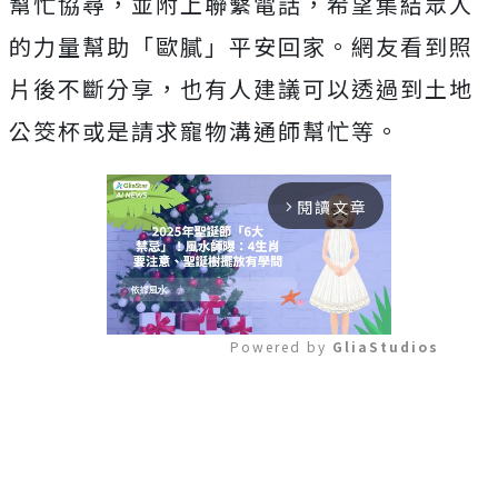
幫忙協尋，並附上聯繫電話，希望集結眾人
的力量幫助「歐膩」平安回家。網友看到照
片後不斷分享，也有人建議可以透過到土地
公筊杯或是請求寵物溝通師幫忙等。
閱讀文章
arrow_forward_ios
Powered by 
GliaStudios
Mute