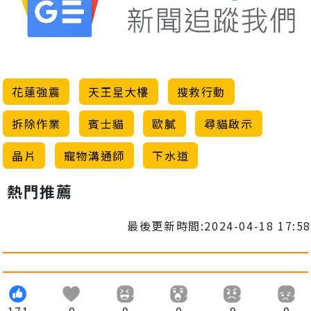
花蓮強震
天王星大樓
搜救行動
拆除作業
賓士貓
歐膩
尋貓啟示
晶片
寵物溝通師
下水道
熱門推薦
最後更新時間:2024-04-18 17:58
171
0
0
0
0
0