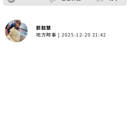
郭懿慧
地方時事
|
2025-12-20 21:42
捷運無差別攻擊事件後社會齊哀
悼 北捷暫關燈飾、民眾自發獻花
追思