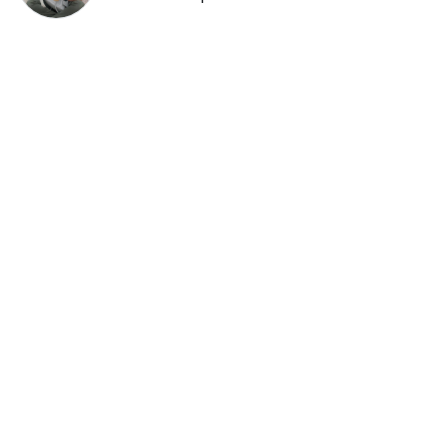
年前採購倒數2週！大賣場優惠火力
全開 滿額9折、送券雙重回饋
留言評論
分享