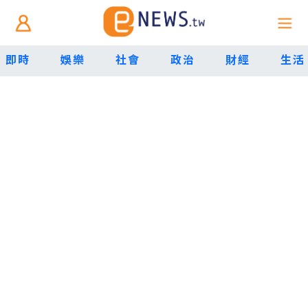
即時
娛樂
社會
政治
財經
生活