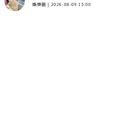
娛樂圈
|
2026-08-09 15:00
王識賢收工驚收女兒「愛的晚
餐」！日式漢堡排精緻度不輸餐
廳 幸福曬照：粉色犒賞餐