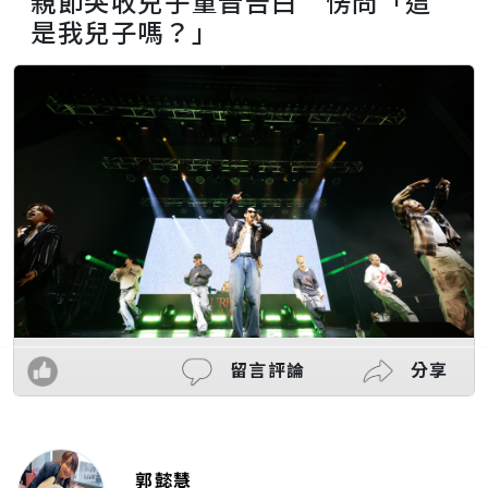
親節突收兒子童音告白 愣問「這
是我兒子嗎？」
留言評論
分享
郭懿慧