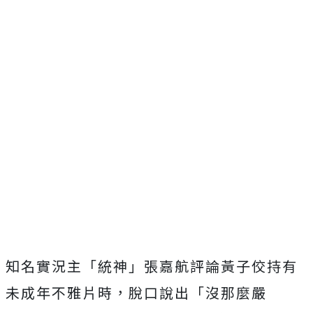
知名實況主「統神」張嘉航評論黃子佼持有
未成年不雅片時，脫口說出「沒那麼嚴