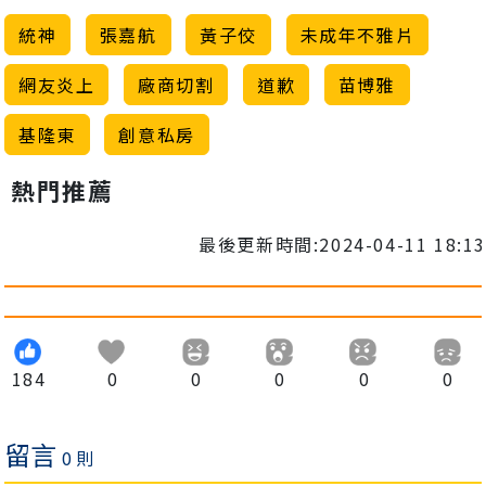
統神
張嘉航
黃子佼
未成年不雅片
網友炎上
廠商切割
道歉
苗博雅
基隆東
創意私房
熱門推薦
最後更新時間:2024-04-11 18:13
184
0
0
0
0
0