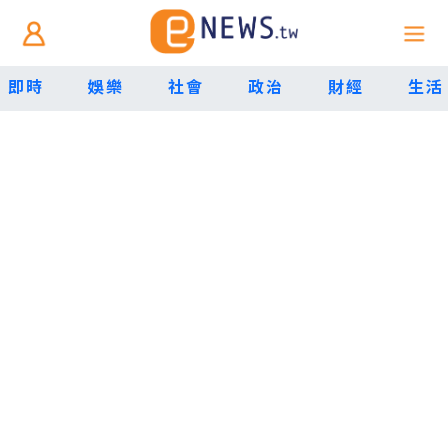
即時
娛樂
社會
政治
財經
生活