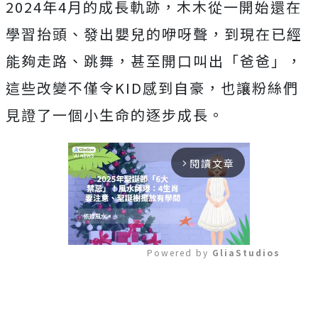
2024年4月的成長軌跡，木木從一開始還在
學習抬頭、發出嬰兒的咿呀聲，到現在已經
能夠走路、跳舞，甚至開口叫出「爸爸」，
這些改變不僅令KID感到自豪，也讓粉絲們
見證了一個小生命的逐步成長。
閱讀文章
arrow_forward_ios
Powered by 
GliaStudios
Mute