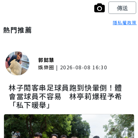
隱私權政策
熱門推薦
郭懿慧
娛樂圈
|
2026-08-08 16:30
林子閎客串足球員跑到快暈倒！體
會當球員不容易 林亭莉爆程予希
「私下暖舉」