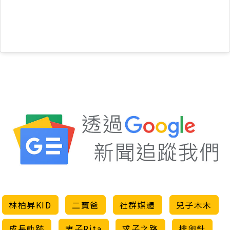
林柏昇KID
二寶爸
社群媒體
兒子木木
成長軌跡
妻子Rita
求子之路
排卵針