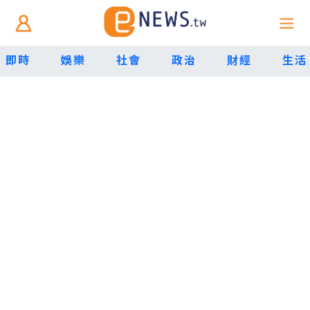
即時
娛樂
社會
政治
財經
生活