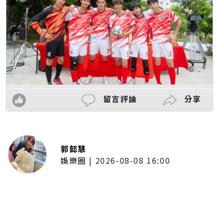
留言評論
分享
郭懿慧
娛樂圈
|
2026-08-08 16:00
木木體驗「台東博覽會」熱氣球展
區！沉浸式看美景 直呼像真的飛