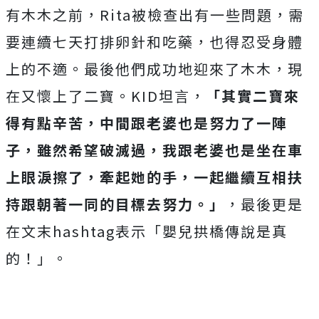
有木木之前，
Rita
被檢查出有一些問題，需
要連續七天打排卵針和吃藥，也得忍受身體
上的不適。最後他們成功地迎來了木木，現
在又懷上了二寶。
KID
坦言，
「其實二寶來
得有點辛苦，中間跟老婆也是努力了一陣
子，雖然希望破滅過，我跟老婆也是坐在車
上眼淚擦了，牽起她的手，一起繼續互相扶
持跟朝著一同的目標去努力。」
，最後更是
在文末
hashtag
表示「嬰兒拱橋傳說是真
的！」。