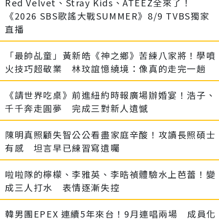
Red Velvet、Stray Kids、ATEEZ全來了！
《2026 SBS歌謠大戰SUMMER》8/9 TVBS獨家
直播
「最帥乩童」黃新皓《神之鄉》苦練八家將！學噴
火技巧超敬業 林玟誼憶繞境：像真的走完一趟
《請世界吃桌》前進紐約時報廣場辦婚宴！浩子、
千千奔走圓夢 完成三對新人遺憾
陳明真照顧失智公公看盡家庭辛酸！攻讀長照碩士
有感 坦言早已練習寫遺囑
啦啦隊的檸檬、李雅英、李晧禎體驗水上芭蕾！變
成三人打水 表情逐漸失控
韓男團EPEX 連續5年來台！9月連唱兩場 成員化