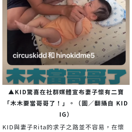
▲KID驚喜在社群媒體宣布妻子懷有二寶
「木木要當哥哥了！」。（圖／翻攝自 KID
IG）
KID
與妻子
Rita
的求子之路並不容易，在懷