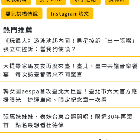
嬰兒拱橋傳說
Instagram貼文
熱門推薦
《玩很大》游泳池起內鬨！男星控訴「出一張嘴」
張立東控訴：當我狗使喚？
大提琴家馬友友再度來臺！臺北、臺中共譜音樂饗
宴 每次訪臺都帶來不同驚喜
韓女團aespa首攻臺北大巨蛋！臺北市六大官方應
援曝光 捷運車廂、限定紀念章一次看
張惠妹妹妹、表妹台東合體開唱！睽違30年再聚
首 點名最想看杜德偉