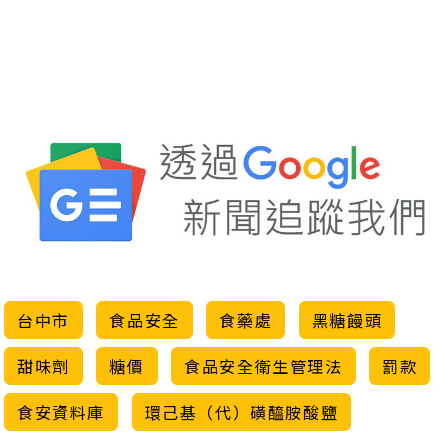
台中市
食品安全
食藥處
黑糖饅頭
甜味劑
糖價
食品安全衛生管理法
罰款
食安資料庫
環己基（代）磺醯胺酸鹽