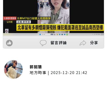
留言評論
分享
郭懿慧
地方時事
|
2025-12-20 21:42
捷運無差別攻擊事件後社會齊哀
悼 北捷暫關燈飾、民眾自發獻花
追思