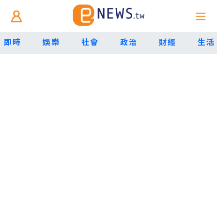
即時
娛樂
社會
政治
財經
生活