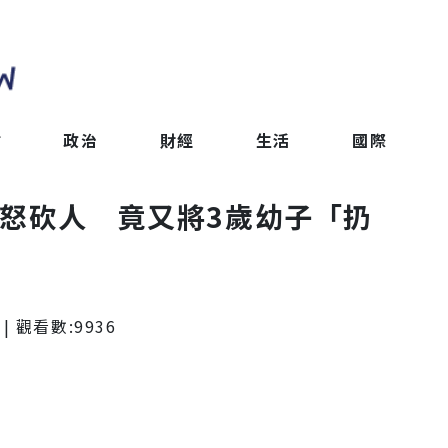
會
政治
財經
生活
國際
爆怒砍人 竟又將3歲幼子「扔
| 觀看數:
9936