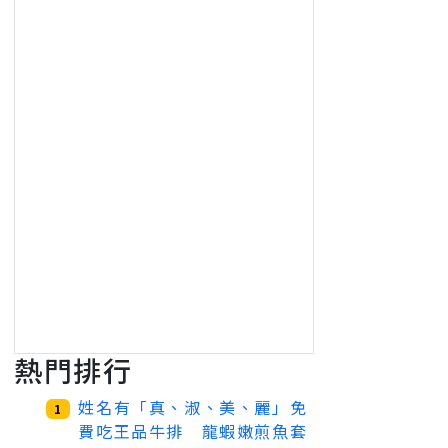
熱門排行
姓名有「真、淑、美、麗」免
1
費吃王品牛排 龍蝦嫩煎魚套