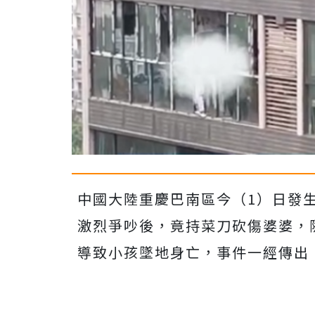
中國大陸重慶巴南區
今（1）日發
激烈爭吵後，竟持菜刀砍傷婆婆，
導致小孩墜地身亡，
事件一經傳出