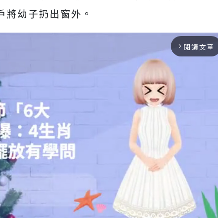
戶將幼子扔出窗外。
閱讀文章
arrow_forward_ios