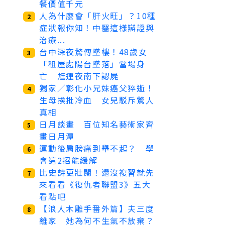
餐價值千元
人為什麼會「肝火旺」？10種
2
症狀報你知！中醫這樣辯證與
治療...
台中深夜驚傳墜樓！48歲女
3
「租屋處陽台墜落」當場身
亡 尪連夜南下認屍
獨家／彰化小兄妹癌父猝逝！
4
生母挨批冷血 女兒駁斥驚人
真相
日月談畫 百位知名藝術家齊
5
畫日月潭
運動後肩膀痛到舉不起？ 學
6
會這2招能緩解
比史詩更壯闊！還沒複習就先
7
來看看《復仇者聯盟3》五大
看點吧
【浪人木雕手番外篇】夫三度
8
離家 她為何不生氣不放棄？