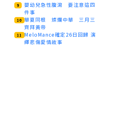
嬰幼兒急性腹瀉 要注意這四
9
件事
華夏同根 燦爛中華 三月三
10
齊拜黃帝
MeloMance確定26日回歸 演
11
繹悲傷愛情故事