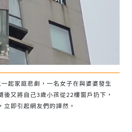
生一起
家庭悲劇，一名女子在與婆婆發生
隨後又將自己3歲小孩從22樓窗戶扔下，
，立即引起網友們的譁然。