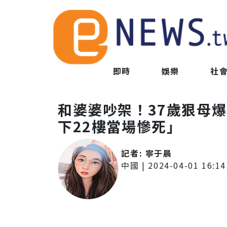
即時
娛樂
社
和婆婆吵架！37歲狠母
下22樓當場慘死」
記者:
寧于晨
中國
|
2024-04-01 16:14