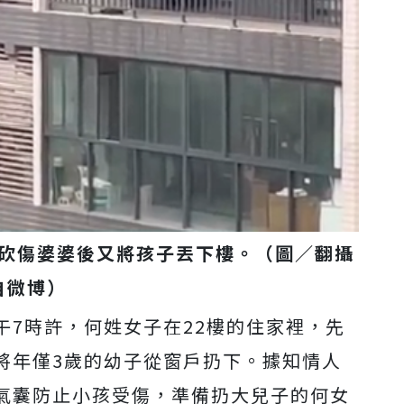
砍傷婆婆後又將孩子丟下樓。（圖／翻攝
自微博）
午7時許，
何姓女子在22樓的住家裡，先
將年僅3歲的幼子從窗戶扔下。據知情人
氣囊防止小孩受傷，準備扔大兒子的何女