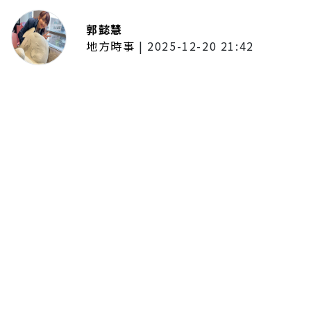
郭懿慧
地方時事
|
2025-12-20 21:42
捷運無差別攻擊事件後社會齊哀
悼 北捷暫關燈飾、民眾自發獻花
追思