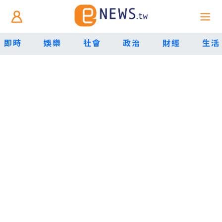
即時
娛樂
社會
政治
財經
生活