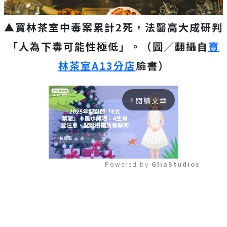
▲寶林茶室中毒案累計2死，法醫高大成研判
「人為下毒可能性極低」。（圖／翻攝自
寶
林茶室
A13分店
臉書）
閱讀文章
arrow_forward_ios
Powered by 
GliaStudios
Mute