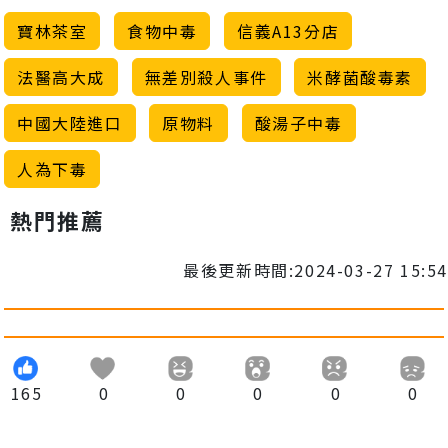
寶林茶室
食物中毒
信義A13分店
法醫高大成
無差別殺人事件
米酵菌酸毒素
中國大陸進口
原物料
酸湯子中毒
人為下毒
熱門推薦
最後更新時間:2024-03-27 15:54
165
0
0
0
0
0