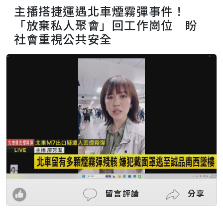
主播搭捷運遇北車煙霧彈事件！
「放棄私人聚會」回工作崗位 盼
社會重視公共安全
留言評論
分享