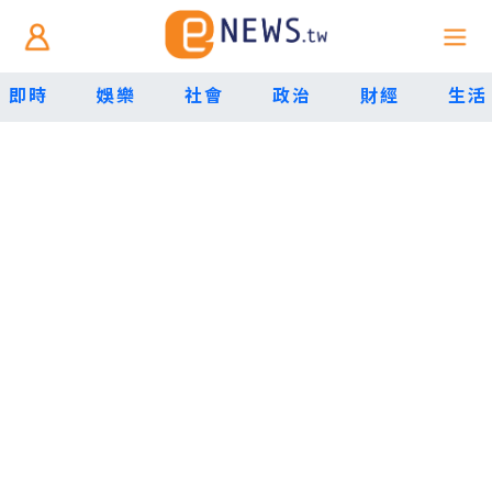
即時
娛樂
社會
政治
財經
生活