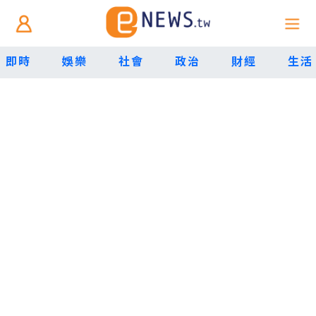
即時
娛樂
社會
政治
財經
生活