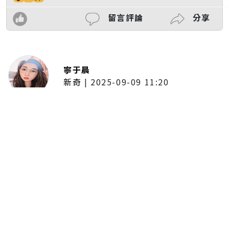
留言評論
分享
寧于晨
新奇
|
2025-09-09 11:20
東京陷蟑螂惡夢！美洲蟑螂體型
大、食量驚人 「單性繁殖」恐釀
全面爆發