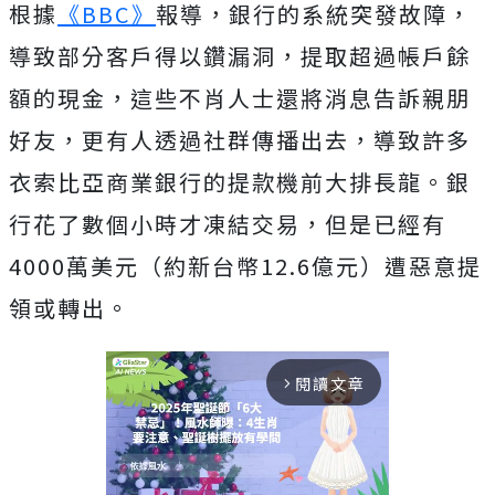
根據
《BBC》
報導，銀行的系統突發故障，
導致部分客戶得以鑽漏洞，提取超過帳戶餘
額的現金，這些不肖人士還將消息告訴親朋
好友，更有人透過社群傳播出去，導致許多
衣索比亞商業銀行的提款機前大排長龍。銀
行花了數個小時才凍結交易，但是已經有
4000萬美元（約新台幣12.6億元）遭惡意提
領或轉出。
閱讀文章
arrow_forward_ios