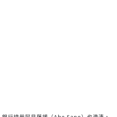
銀行總裁阿貝薩諾（
Abe Sano
）也澄清，