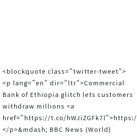
<blockquote class="twitter-tweet">
<p lang="en" dir="ltr">Commercial
Bank of Ethiopia glitch lets customers
withdraw millions <a
href="https://t.co/hWJiZGFk7l">https:
</p>&mdash; BBC News (World)