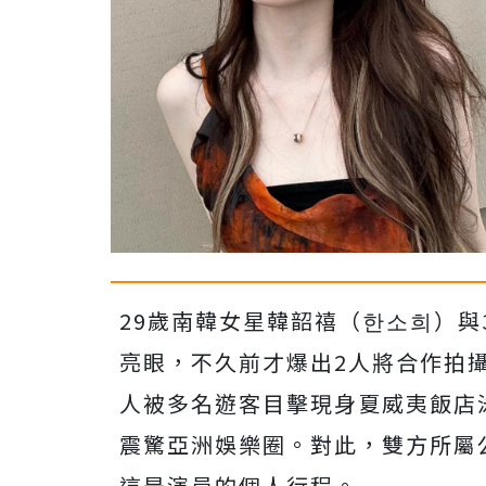
29歲南韓女星韓韶禧（한소희）與
亮眼，不久前才爆出2人將合作拍
人被多名遊客目擊現身夏威夷飯店
震驚亞洲娛樂圈。對此，雙方所屬
這是演員的個人行程。