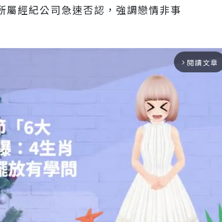
所屬經紀公司急速否認，強調戀情非事
閱讀文章
arrow_forward_ios