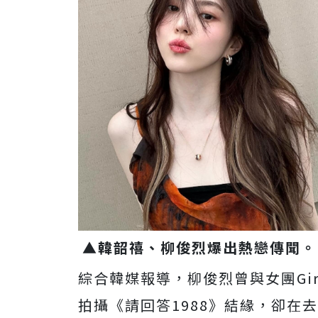
▲韓韶禧、柳俊烈爆出熱戀傳聞。
綜合韓媒報導，柳俊烈曾與女團Gir
拍攝《請回答1988》結緣，卻在