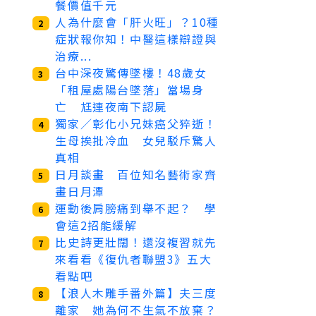
餐價值千元
人為什麼會「肝火旺」？10種
2
症狀報你知！中醫這樣辯證與
治療...
台中深夜驚傳墜樓！48歲女
3
「租屋處陽台墜落」當場身
亡 尪連夜南下認屍
獨家／彰化小兄妹癌父猝逝！
4
生母挨批冷血 女兒駁斥驚人
真相
日月談畫 百位知名藝術家齊
5
畫日月潭
運動後肩膀痛到舉不起？ 學
6
會這2招能緩解
比史詩更壯闊！還沒複習就先
7
來看看《復仇者聯盟3》五大
看點吧
【浪人木雕手番外篇】夫三度
8
離家 她為何不生氣不放棄？