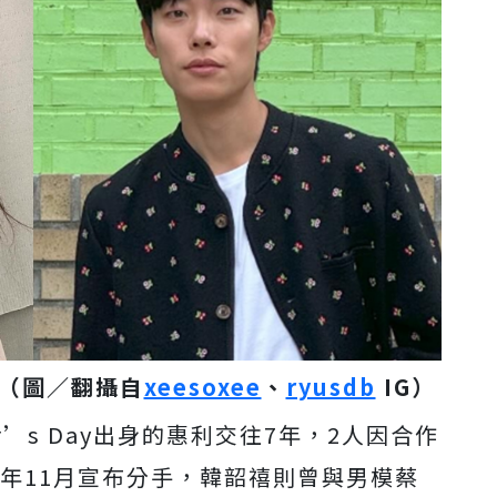
（圖／翻攝自
xeesoxee
、
ryusdb
IG）
’s Day出身的惠利交往7年，2人因合作
去年11月宣布分手，韓韶禧則曾與男模蔡