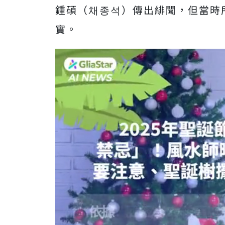
鍾碩（채종석）傳出緋聞，但當時
實。