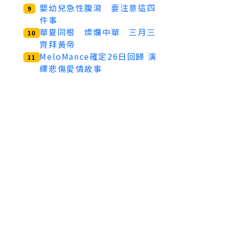
嬰幼兒急性腹瀉 要注意這四
9
件事
華夏同根 燦爛中華 三月三
10
齊拜黃帝
MeloMance確定26日回歸 演
11
繹悲傷愛情故事