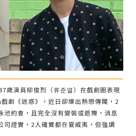
37歲演員柳俊烈（류준열）在戲劇圈表現
攝戲劇《迷惑》，近日卻爆出熱戀傳聞，2
泳池約會，且完全沒有變裝或遮掩，消息
公司證實，2人確實都在夏威夷，但強調