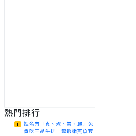
熱門排行
姓名有「真、淑、美、麗」免
1
費吃王品牛排 龍蝦嫩煎魚套