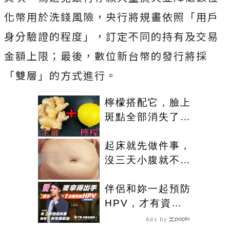
化幣用於洗錢風險，央行將規畫依照「用戶
身分驗證的程度」，訂定不同的持有及交易
金額上限；最後，數位新台幣的發行將採
「雙層」的方式進行。
檸檬搭配它，臉上
斑點全部消失了，
小肚子都變平坦了
起床就先做件事，
沒三天小腹就不見
了! 肚子一天天變
小！
伴侶和妳一起預防
HPV，才有資格
說愛妳！
Ads by