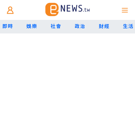
即時
娛樂
社會
政治
財經
生活