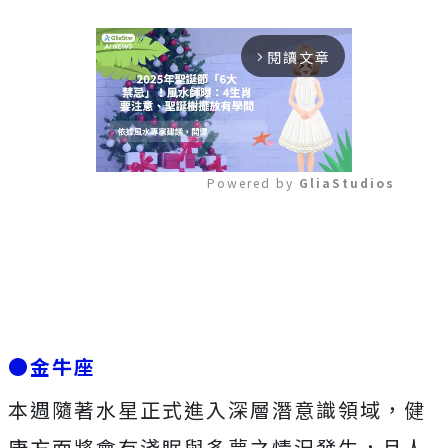
閱讀文章
arrow_forward_ios
Powered by 
GliaStudios
Mute
●金牛座
本週隨著水星正式進入深層潛意識領域，健
康方面將會有淺眠與多夢之情況發生，且人