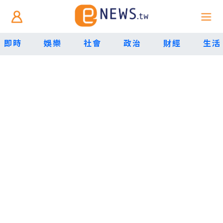
即時
娛樂
社會
政治
財經
生活