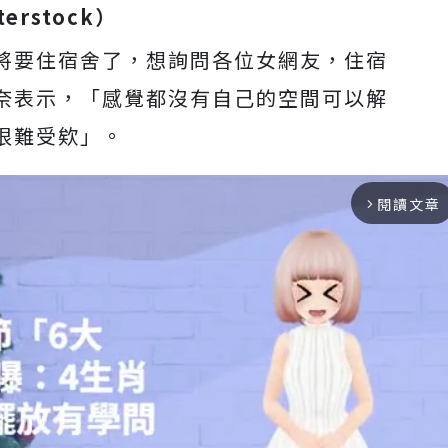
terstock）
將要住宿舍了，想詢問各位女網友，住宿
奈表示，「感覺都沒有自己的空間可以解
很難受欸」。
閱讀文章
arrow_forward_ios