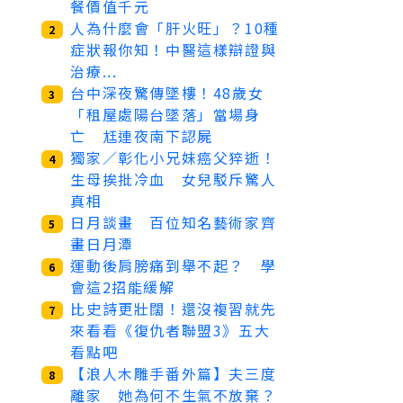
餐價值千元
人為什麼會「肝火旺」？10種
2
症狀報你知！中醫這樣辯證與
治療...
台中深夜驚傳墜樓！48歲女
3
「租屋處陽台墜落」當場身
亡 尪連夜南下認屍
獨家／彰化小兄妹癌父猝逝！
4
生母挨批冷血 女兒駁斥驚人
真相
日月談畫 百位知名藝術家齊
5
畫日月潭
運動後肩膀痛到舉不起？ 學
6
會這2招能緩解
比史詩更壯闊！還沒複習就先
7
來看看《復仇者聯盟3》五大
看點吧
【浪人木雕手番外篇】夫三度
8
離家 她為何不生氣不放棄？