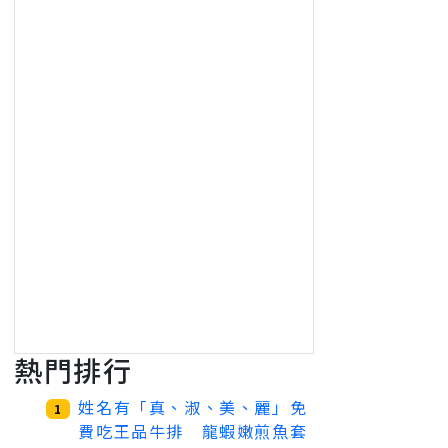
熱門排行
姓名有「真、淑、美、麗」免
1
費吃王品牛排 龍蝦嫩煎魚套