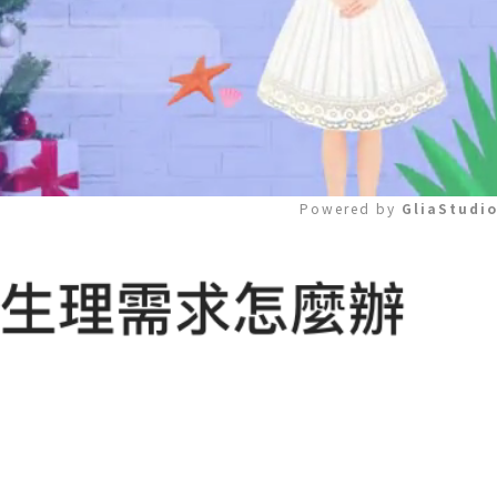
Powered by 
GliaStudi
Mute