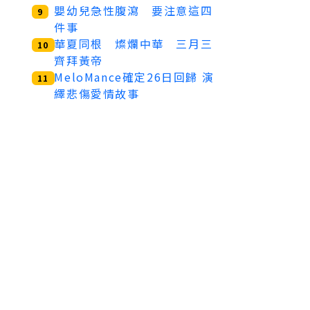
嬰幼兒急性腹瀉 要注意這四
9
件事
華夏同根 燦爛中華 三月三
10
齊拜黃帝
MeloMance確定26日回歸 演
11
繹悲傷愛情故事