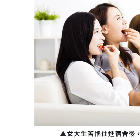
▲女大生苦惱住進宿舍後