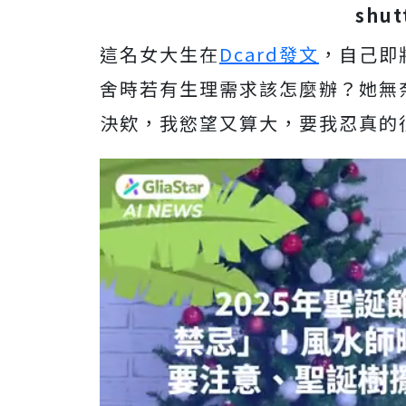
shut
這名女大生在
Dcard發文
，自己即
舍時若有生理需求該怎麼辦？她無
決欸，我慾望又算大，要我忍真的