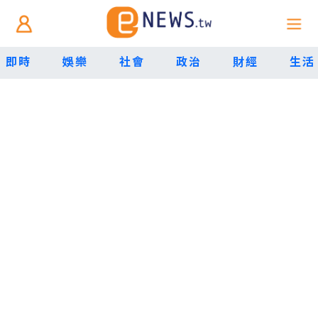
即時
娛樂
社會
政治
財經
生活