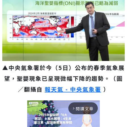
▲中央氣象署於今（5日）公布的春季氣象展
望，聖嬰現象已呈現微幅下降的趨勢。（圖
／翻攝自
報天氣 - 中央氣象署
）
閱讀文章
arrow_forward_ios