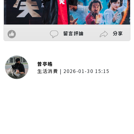
留言評論
分享
曾亭皓
生活消費
|
2026-01-30 15:15
年前採購倒數2週！大賣場優惠火力
全開 滿額9折、送券雙重回饋