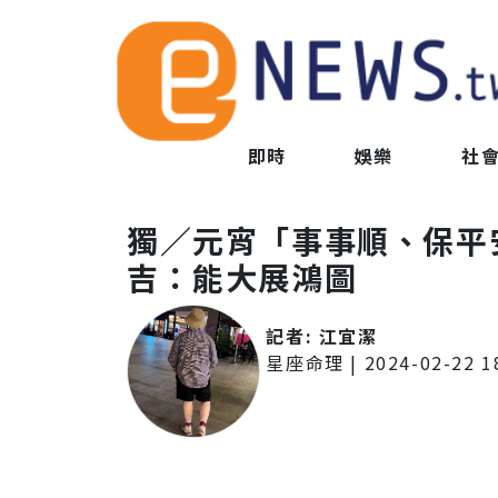
即時
娛樂
社
獨／元宵「事事順、保平
吉：能大展鴻圖
記者:
江宜潔
星座命理
|
2024-02-22 1