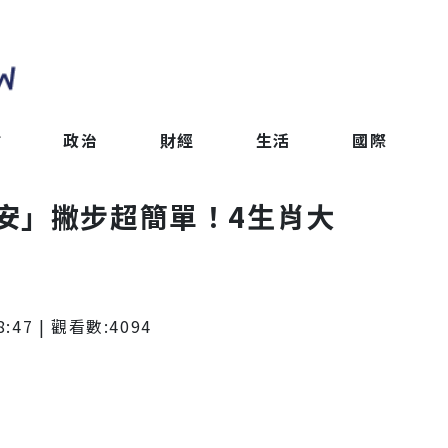
會
政治
財經
生活
國際
安」撇步超簡單！4生肖大
8:47
| 觀看數:
4094