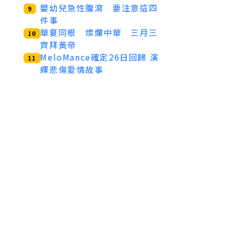
嬰幼兒急性腹瀉 要注意這四
9
件事
華夏同根 燦爛中華 三月三
10
齊拜黃帝
MeloMance確定26日回歸 演
11
繹悲傷愛情故事