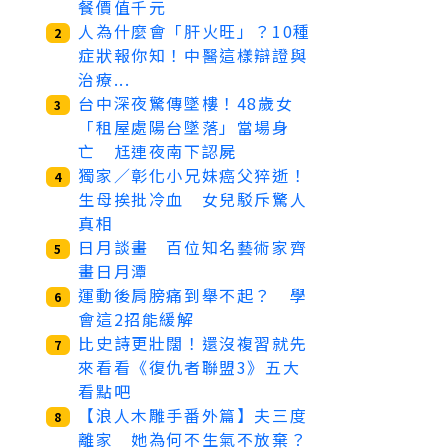
餐價值千元
人為什麼會「肝火旺」？10種
2
症狀報你知！中醫這樣辯證與
治療...
台中深夜驚傳墜樓！48歲女
3
「租屋處陽台墜落」當場身
亡 尪連夜南下認屍
獨家／彰化小兄妹癌父猝逝！
4
生母挨批冷血 女兒駁斥驚人
真相
日月談畫 百位知名藝術家齊
5
畫日月潭
運動後肩膀痛到舉不起？ 學
6
會這2招能緩解
比史詩更壯闊！還沒複習就先
7
來看看《復仇者聯盟3》五大
看點吧
【浪人木雕手番外篇】夫三度
8
離家 她為何不生氣不放棄？