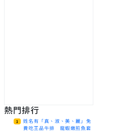
熱門排行
姓名有「真、淑、美、麗」免
1
費吃王品牛排 龍蝦嫩煎魚套