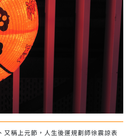
、又稱上元節，人生後運規劃師徐震諒表