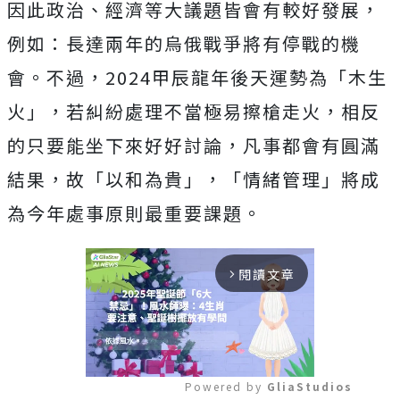
因此政治、經濟等大議題皆會有較好發展，
例如：長達兩年的烏俄戰爭將有停戰的機
會。不過，2024甲辰龍年後天運勢為「木生
火」，若糾紛處理不當極易擦槍走火，相反
的只要能坐下來好好討論，凡事都會有圓滿
結果，故「以和為貴」，「情緒管理」將成
為今年處事原則最重要課題。
閱讀文章
arrow_forward_ios
Powered by 
GliaStudios