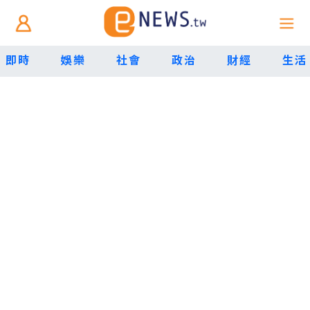
即時
娛樂
社會
政治
財經
生活