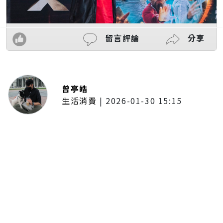
留言評論
分享
曾亭皓
生活消費
|
2026-01-30 15:15
年前採購倒數2週！大賣場優惠火力
全開 滿額9折、送券雙重回饋