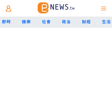
即時
娛樂
社會
政治
財經
生活