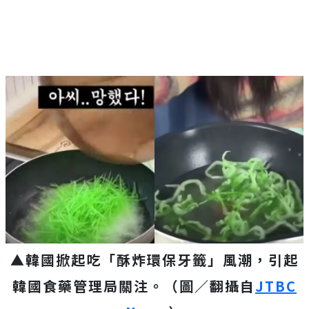
▲韓國掀起吃「酥炸環保牙籤」風潮，引起
韓國食藥管理局關注。（圖／翻攝自
JTBC