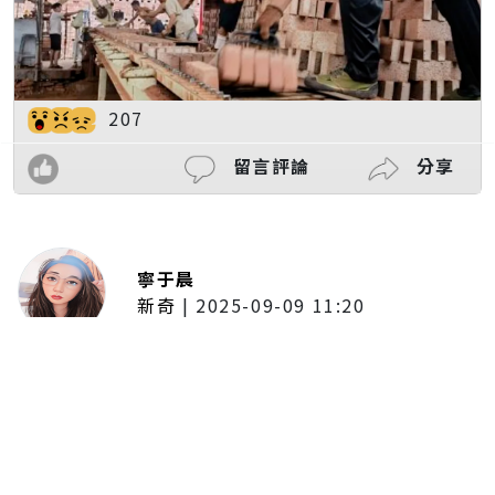
207
留言評論
分享
寧于晨
新奇
|
2025-09-09 11:20
東京陷蟑螂惡夢！美洲蟑螂體型
大、食量驚人 「單性繁殖」恐釀
全面爆發