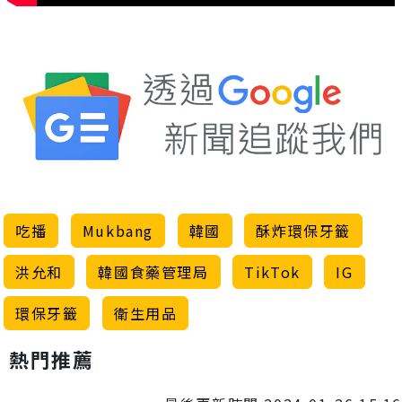
吃播
Mukbang
韓國
酥炸環保牙籤
洪允和
韓國食藥管理局
TikTok
IG
環保牙籤
衛生用品
熱門推薦