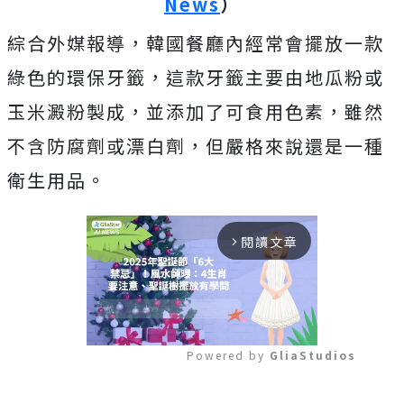
News
）
綜合外媒報導，韓國餐廳內經常會擺放一款
綠色的環保牙籤，這款牙籤主要由地瓜粉或
玉米澱粉製成，並添加了可食用色素，雖然
不含防腐劑或漂白劑，但嚴格來說還是一種
衛生用品。
閱讀文章
arrow_forward_ios
Powered by 
GliaStudios
Mute