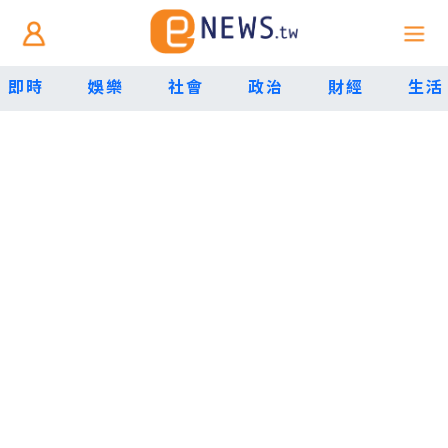
即時
娛樂
社會
政治
財經
生活