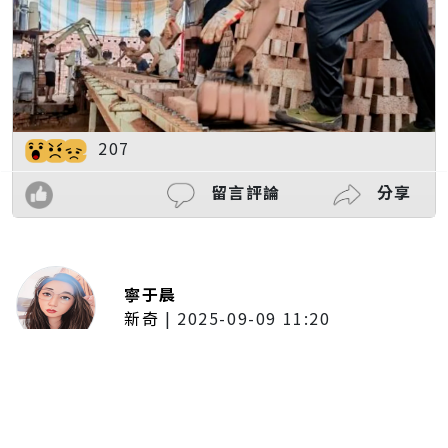
207
留言評論
分享
寧于晨
新奇
|
2025-09-09 11:20
東京陷蟑螂惡夢！美洲蟑螂體型
大、食量驚人 「單性繁殖」恐釀
全面爆發