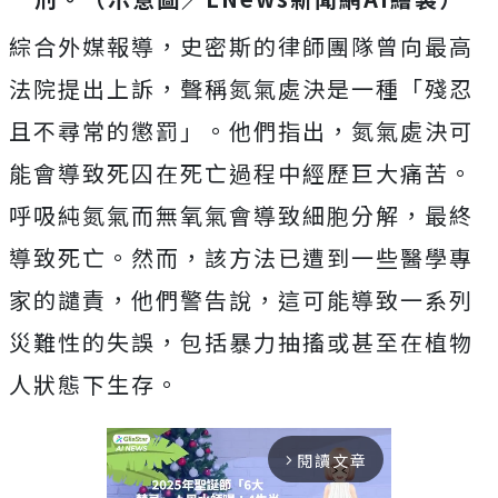
綜合外媒報導，史密斯的律師團隊曾向最高
法院提出上訴，聲稱氮氣處決是一種「殘忍
且不尋常的懲罰」。他們指出，氮氣處決可
能會導致死囚在死亡過程中經歷巨大痛苦。
呼吸純氮氣而無氧氣會導致細胞分解，最終
導致死亡。然而，該方法已遭到一些醫學專
家的譴責，他們警告說，這可能導致一系列
災難性的失誤，包括暴力抽搐或甚至在植物
人狀態下生存。
閱讀文章
arrow_forward_ios