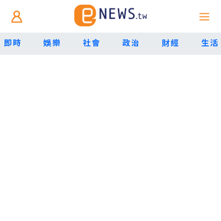
即時
娛樂
社會
政治
財經
生活