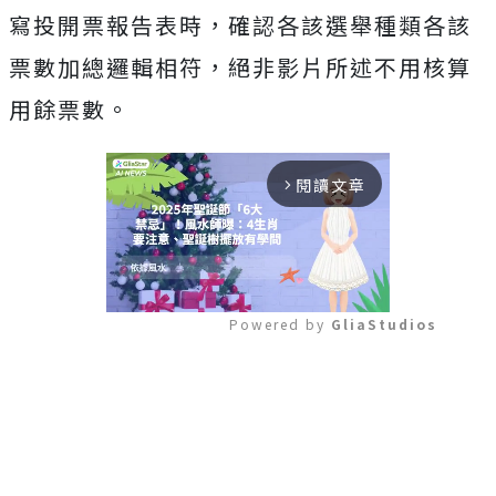
寫投開票報告表時，確認各該選舉種類各該
票數加總邏輯相符，絕非影片所述不用核算
用餘票數。
閱讀文章
arrow_forward_ios
Powered by 
GliaStudios
Mute