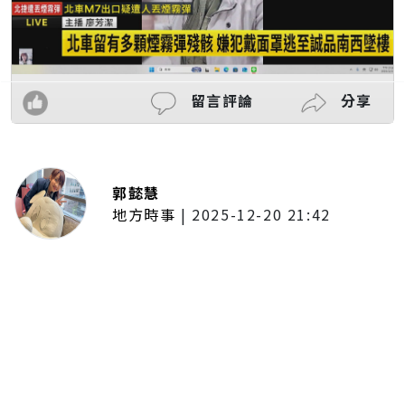
留言評論
分享
郭懿慧
地方時事
|
2025-12-20 21:42
捷運無差別攻擊事件後社會齊哀
悼 北捷暫關燈飾、民眾自發獻花
追思