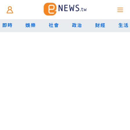
即時
娛樂
社會
政治
財經
生活