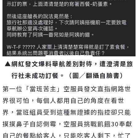
▲網紅發文爆料華航差別對待，遭澄清是旅
行社未成功訂餐。（圖／翻攝自臉書）
第一位「當班苦主」空服員發文直指網路世
界很可怕，每個人都用自己的角度在看世
界，當班組員受到這種無證據的指控卻只能
摸摸鼻子自認倒霉，空服員挑戰飢餓30奉獻
自己的餐點給客人，只能吃客人剩下，忙了