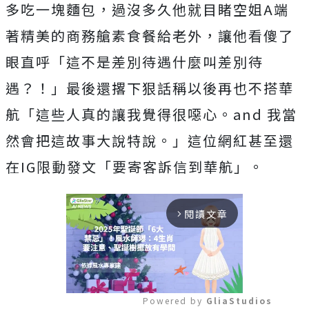
多吃一塊麵包，過沒多久他就目睹空姐A端
著精美的商務艙素食餐給老外，讓他看傻了
眼直呼「這不是差別待遇什麼叫差別待
遇？！」最後還撂下狠話稱以後再也不搭華
航「
這些人真的讓我覺得很噁心。and 我當
然會把這故事大說特說。」這位網紅甚至還
在IG限動發文「要寄客訴信到華航」。
閱讀文章
arrow_forward_ios
Powered by 
GliaStudios