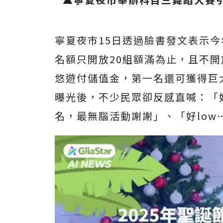
寧夏夜市15日透過臉書發文表示
名額只開放20組額滿為止，且不
悠遊付儲值金，第一名還可獲得巨
曝光後，
不少民眾卻反感直喊：「
名，最無腦活動謝謝」、「好lo