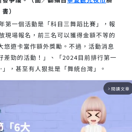
書）
今年第一個活動是「科目三舞蹈比賽」，報
開放現場報名，
前三名可以獲得金額不等的
大悠遊卡當作額外獎勵。不過，活動消息
好差勁的活動！」、「2024目前排行第一
w…」，甚至有人狠批是「舞統台灣」。
閱讀文章
arrow_forward_ios