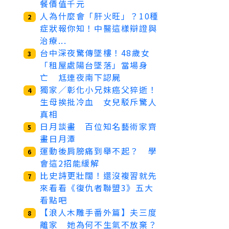
餐價值千元
人為什麼會「肝火旺」？10種
2
症狀報你知！中醫這樣辯證與
治療...
台中深夜驚傳墜樓！48歲女
3
「租屋處陽台墜落」當場身
亡 尪連夜南下認屍
獨家／彰化小兄妹癌父猝逝！
4
生母挨批冷血 女兒駁斥驚人
真相
日月談畫 百位知名藝術家齊
5
畫日月潭
運動後肩膀痛到舉不起？ 學
6
會這2招能緩解
比史詩更壯闊！還沒複習就先
7
來看看《復仇者聯盟3》五大
看點吧
【浪人木雕手番外篇】夫三度
8
離家 她為何不生氣不放棄？