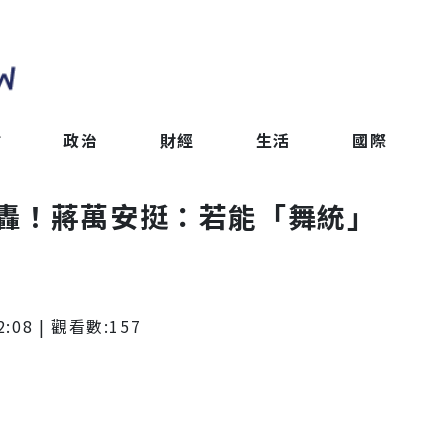
會
政治
財經
生活
國際
轟！蔣萬安挺：若能「舞統」
2:08
| 觀看數:
157