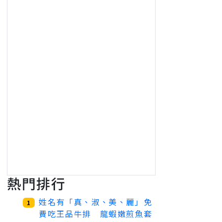
熱門排行
姓名有「真、淑、美、麗」免
1
費吃王品牛排 龍蝦嫩煎魚套