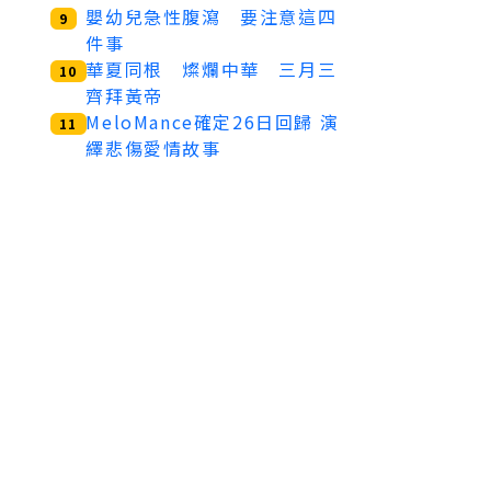
嬰幼兒急性腹瀉 要注意這四
9
件事
華夏同根 燦爛中華 三月三
10
齊拜黃帝
MeloMance確定26日回歸 演
11
繹悲傷愛情故事