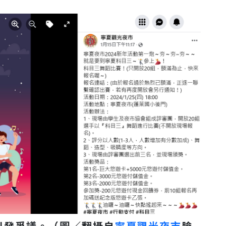
引發爭議。（圖／翻攝自
寧夏觀光夜市
臉