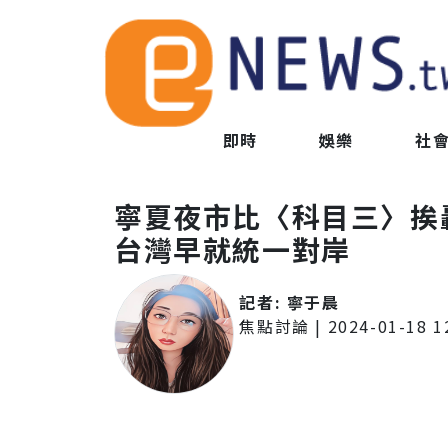
即時
娛樂
社
寧夏夜市比〈科目三〉挨
台灣早就統一對岸
記者:
寧于晨
焦點討論
|
2024-01-18 1