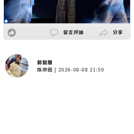
留言評論
分享
郭懿慧
娛樂圈
|
2026-08-08 21:50
唱紅《BLEACH 死神》、《我的英
雄學院》主題曲！UVERworld首度
攻台 台北專場確定