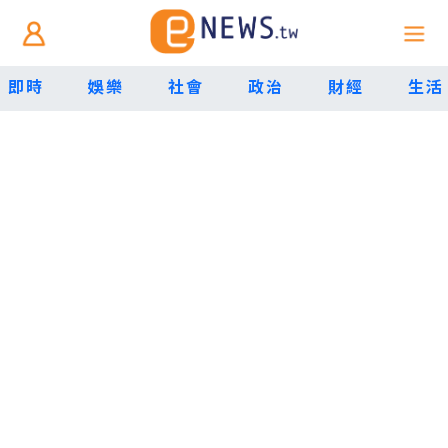
即時
娛樂
社會
政治
財經
生活