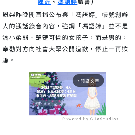
陳沂
、
馮語婷
臉書）
鳳梨昨晚開直播公布與「馮語婷」帳號創辦
人的通話錄音內容，強調「馮語婷」並不是
嬌小柔弱、楚楚可憐的女孩子，而是男的，
奉勸對方向社會大眾公開道歉，停止一再欺
騙。
閱讀文章
arrow_forward_ios
Powered by 
GliaStudios
Mute