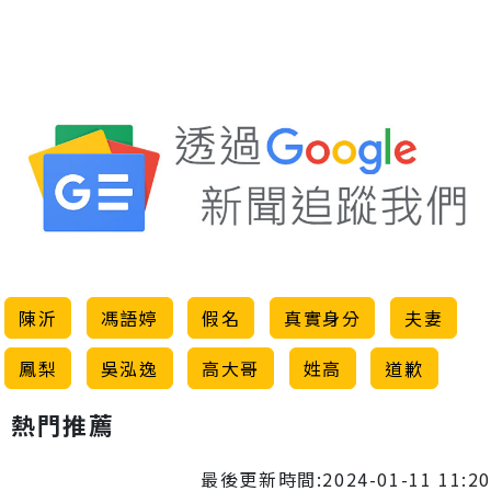
陳沂
馮語婷
假名
真實身分
夫妻
鳳梨
吳泓逸
高大哥
姓高
道歉
熱門推薦
最後更新時間:2024-01-11 11:20