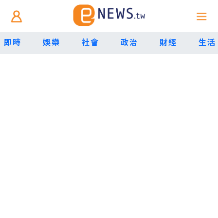
即時
娛樂
社會
政治
財經
生活