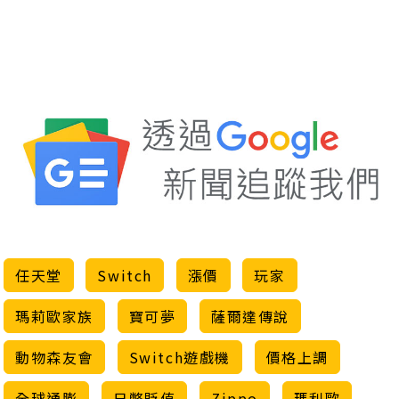
任天堂
Switch
漲價
玩家
瑪莉歐家族
寶可夢
薩爾達傳說
動物森友會
Switch遊戲機
價格上調
全球通膨
日幣貶值
Zippo
瑪利歐