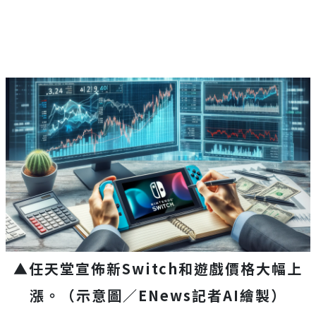
▲
任天堂宣佈新Switch和遊戲價格大幅上
漲。
（示意圖／
ENews
記者
AI
繪製）