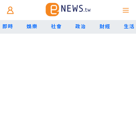
即時
娛樂
社會
政治
財經
生活