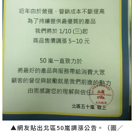
▲網友貼出北區50嵐調漲公告。（圖／