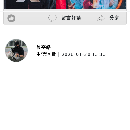
留言評論
分享
曾亭皓
生活消費
|
2026-01-30 15:15
年前採購倒數2週！大賣場優惠火力
全開 滿額9折、送券雙重回饋