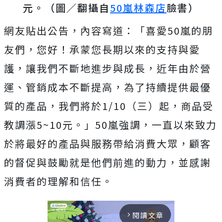
元。（圖／翻攝自
50嵐林森店
臉書）
網友貼出公告，內容寫道：「喜愛50嵐的朋
友們，您好！承蒙您長期以來的支持與愛
護，讓我們不斷地進步與成長，近年由於營
運、管銷成本不斷提高，為了持續提供最優
質的產品，我們將於1/10（三）起，商品受
教調漲5~10元。」50嵐強調，一直以來致力
於將最好的產品與服務帶給消費大眾，顧客
的督促與鼓勵就是他們前進的動力，並感謝
消費者的理解和信任。
閱讀文章
arrow_forward_ios