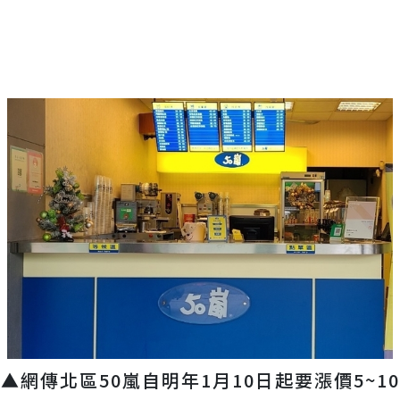
▲網傳北區50嵐自明年1月10日起要漲價5~10