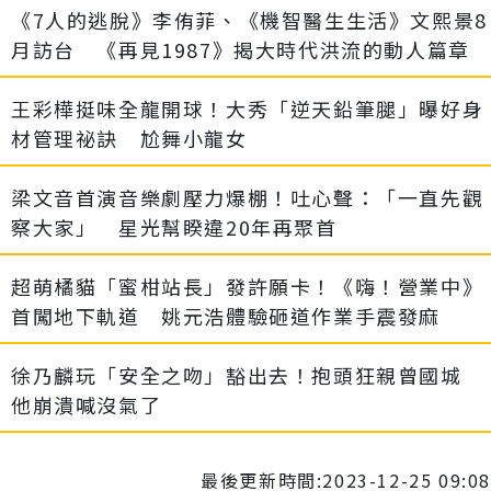
《7人的逃脫》李侑菲、《機智醫生生活》文熙景8
月訪台 《再見1987》揭大時代洪流的動人篇章
王彩樺挺味全龍開球！大秀「逆天鉛筆腿」曝好身
材管理祕訣 尬舞小龍女
梁文音首演音樂劇壓力爆棚！吐心聲：「一直先觀
察大家」 星光幫睽違20年再聚首
超萌橘貓「蜜柑站長」發許願卡！《嗨！營業中》
首闖地下軌道 姚元浩體驗砸道作業手震發麻
徐乃麟玩「安全之吻」豁出去！抱頭狂親曾國城
他崩潰喊沒氣了
最後更新時間:2023-12-25 09:08