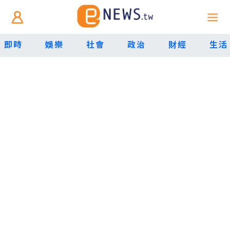
即時
娛樂
社會
政治
財經
生活