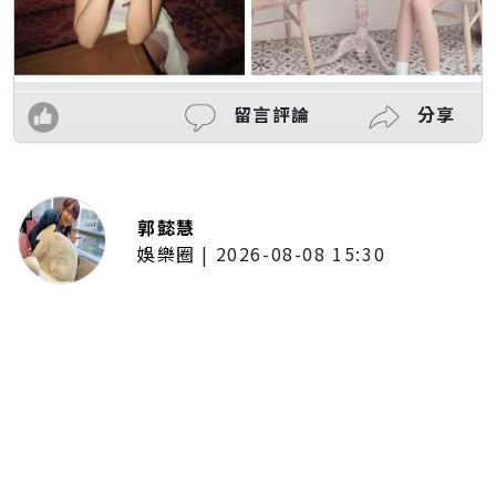
留言評論
分享
郭懿慧
娛樂圈
|
2026-08-08 15:30
《玩很大》游泳池起內鬨！男星控
訴「出一張嘴」 張立東控訴：當我
狗使喚？