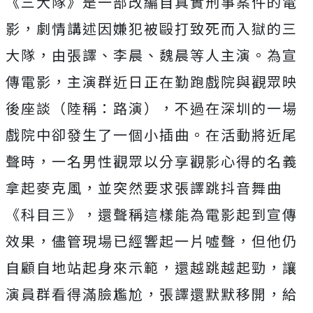
《三大隊》是一部改編自真實刑事案件的電
影，劇情講述因嫌犯被毆打致死而入獄的三
大隊，由張譯、李晨、魏晨等人主演。為宣
傳電影，主演群近日正在勤跑戲院與觀眾映
後座談（陸稱：路演），不過
在深圳的一場
戲院中卻發生了一個小插曲。在活動將近尾
聲時，一名男性觀眾以分享觀影心得的名義
拿起麥克風，並突然要求張譯跳抖音舞曲
《科目三》，還聲稱這樣能為電影起到宣傳
效果，儘管現場已經響起一片噓聲，但他仍
自顧自地站起身來示範，還越跳越起勁，讓
演員群看得滿臉尷尬，張譯還默默移開，給