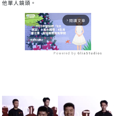
他單人鏡頭。
閱讀文章
arrow_forward_ios
Powered by 
GliaStudios
Mute