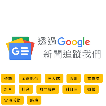
張譯
金雞影帝
三大隊
深圳
電影院
新片
抖音
熱門舞曲
科目三
微博
宣傳活動
路演