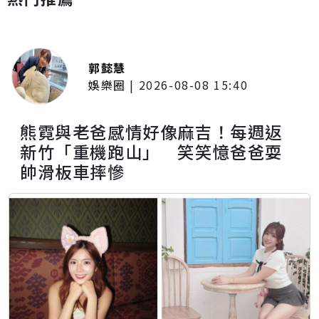
郭懿慧
娛樂圈
|
2026-08-08 15:40
熊霓與老爸感情好像麻吉！每週返
新竹「重機跑山」 笑笑憶爸爸耍
帥滑板車摔慘