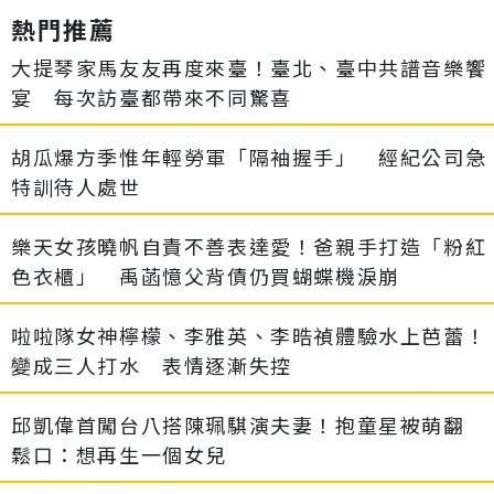
熱門推薦
大提琴家馬友友再度來臺！臺北、臺中共譜音樂饗
宴 每次訪臺都帶來不同驚喜
胡瓜爆方季惟年輕勞軍「隔袖握手」 經紀公司急
特訓待人處世
樂天女孩曉帆自責不善表達愛！爸親手打造「粉紅
色衣櫃」 禹菡憶父背債仍買蝴蝶機淚崩
啦啦隊女神檸檬、李雅英、李晧禎體驗水上芭蕾！
變成三人打水 表情逐漸失控
邱凱偉首闖台八搭陳珮騏演夫妻！抱童星被萌翻
鬆口：想再生一個女兒