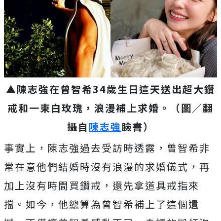
▲陳志強在曾智希34歲生日這天送出超大鑽
戒和一束白玫瑰，浪漫補上求婚。（圖／翻
攝自
陳志強
臉書）
事實上，陳志強過去受訪時透露，曾智希非
常在意他們結婚時沒有浪漫的求婚儀式，再
加上沒有時間買鑽戒，還先拿道具戒指來
擋。如今，他總算為曾智希補上了這個遺