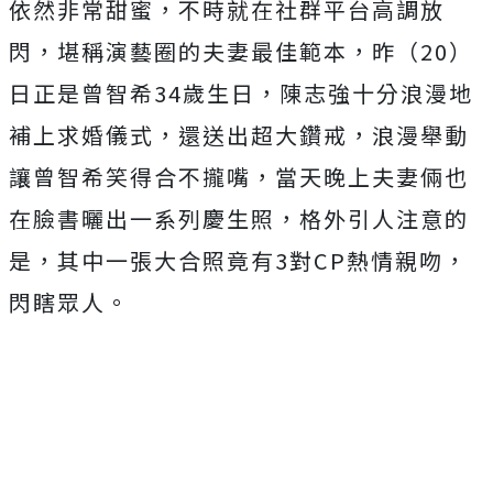
依然非常甜蜜，不時就在社群平台高調放
閃，堪稱演藝圈的夫妻最佳範本，昨（20）
日
正是曾智希34歲生日，陳志強十分浪漫地
補上求婚儀式，還送出超大鑽戒，浪漫舉動
讓曾智希笑得合不攏嘴，
當天晚上夫妻倆也
在臉書曬出一系列慶生照，格外引人注意的
是，其中一張大合照竟有3對CP熱情親吻，
閃瞎眾人。