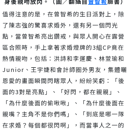
身後親吻放閃。（圖／翻攝自
曾智希
臉書
）
值得注意的是，在曾智希的生日派對上，除
了陳志強的驚喜求婚外，還有另一個閃光
點，
當曾智希亮出鑽戒，與眾人開心在露營
區合照時，手上拿著求婚燈牌的3組CP
竟在
熱情親吻，
包括：洪詩和李運慶、林萱瑜和
Junior、王宇婕和會計師圈外男友，集體曬
恩愛的
畫面瞬間閃瞎眾人，紛紛笑虧：「後
面的3對是亮點」、「好閃，都在親親」、
「為什麼後面的偷啾啾」、「為什麼後面在
親嘴？主角不是你們嗎」、「到底是哪一隊
在求婚？每個都很閃啊」，而
當事人之一的