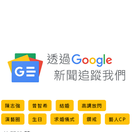
陳志強
曾智希
結婚
高調放閃
演藝圈
生日
求婚儀式
鑽戒
藝人CP