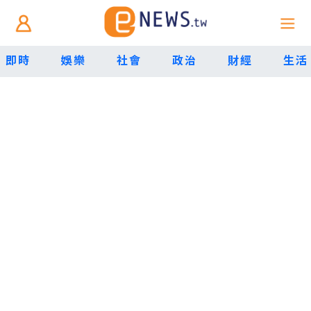
即時
娛樂
社會
政治
財經
生活