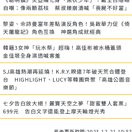
自嘲：像兩顆荔枝 蔡淑臻崩潰喊「喪屍不好當」
黎姿、佘詩曼當年差點演反角色！吳啟華力促《倚
天屠龍記》角色互換 神選角成就經典
韓籍3女神「玩水祭」超嗨！高佳彬被水桶蓋頭
金佳垠全身濕透喊害羞
SJ高雄熱潮再延燒！K.R.Y.睽違7年破天荒合體登
台 HIGHLIGHT、LUCY等韓團齊聚「高雄公園音
樂節」
七夕告白放大絕！麗寶天空之夢「甜蜜雙人套票」
699元 告白文字還能登上摩天輪燈光秀
最後更新時間:2023-12-21 10:52