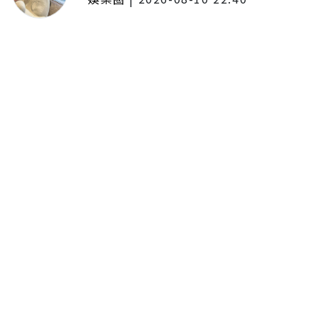
《BanG Dream!》Ave Mujica登
台！台北追加公演雙場完售
《KiLLKiSS》奪動畫歌曲大賞
留言評論
分享