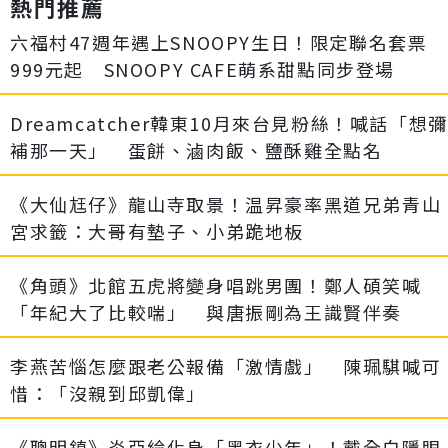
熱門推薦
六福村47週年遇上SNOOPY生日！限定聯名套票
999元起 SNOOPY CAFE萌系甜點同步登場
Dreamcatcher韓東10月來台見粉絲！喊話「想彌
補那一天」 蛋餅、滷肉飯、鹽酥雞全點名
《大仙尪仔》龍山寺取景！温昇豪率黑道兄弟青山
宮求籤：大哥有墊子、小弟跪地板
《角頭》北館五虎將變身唱跳男團！鄭人碩笑喊
「年紀大了比較喘」 與唐振剛為王識賢伴奏
李燕苦惱怎麼跟老公報備「激情戲」 陳珮騏喊可
惜：「沒親到邱凱偉」
《聰明鎮》炎亞綸化身「黑衣少年」！戴全白隱眼