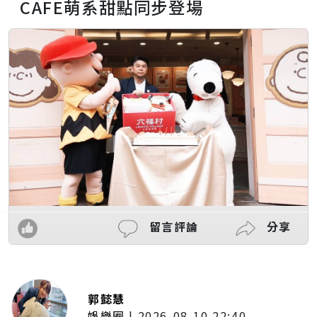
CAFE萌系甜點同步登場
留言評論
分享
郭懿慧
娛樂圈
|
2026-08-10 22:40