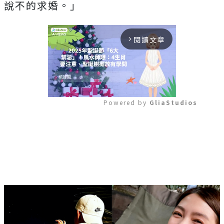
說不的求婚。」
閱讀文章
arrow_forward_ios
Powered by 
GliaStudios
Mute