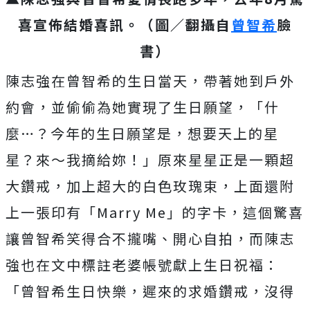
喜宣佈結婚喜訊。（圖／翻攝自
曾智希
臉
書）
陳志強在曾智希的生日當天，帶著她到戶外
約會，並偷偷為她實現了生日願望，「什
麼…？今年的生日願望是，想要天上的星
星？來～我摘給妳！」原來星星正是一顆超
大鑽戒，加上超大的白色玫瑰
束，上面還附
上一張印有「Marry Me」的字卡，這個驚喜
讓曾智希笑得合不攏嘴、開心自拍，而
陳志
強也在文中標註老婆帳號獻上生日祝福：
「曾智希生日快樂，遲來的求婚鑽戒，沒得