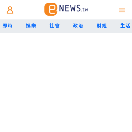
即時
娛樂
社會
政治
財經
生活