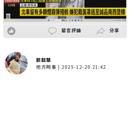
留言評論
分享
郭懿慧
地方時事
|
2025-12-20 21:42
捷運無差別攻擊事件後社會齊哀
悼 北捷暫關燈飾、民眾自發獻花
追思