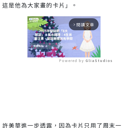
這是他為大家畫的卡片」。
閱讀文章
arrow_forward_ios
Powered by 
GliaStudios
Mute
許美華進一步透露，
因為
卡片只用了周末一