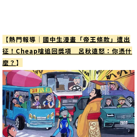
【熱門報導｜
國中生漫畫「帝王條款」遭出
征！Cheap嗆追回獎項 呂秋遠怒：你憑什
麼？
】