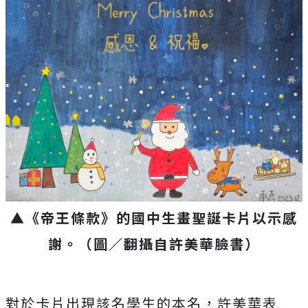
▲《帝王條款》的國中生畫聖誕卡片以示感
謝。（圖／翻攝自許美華臉書）
對於卡片出現該名學生的本名，許美華表