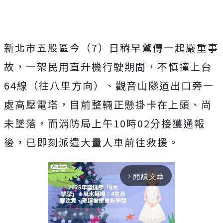
新北市五股區今（7）日稍早驚傳一起嚴重事
故，一架民用直升機行駛期間，不慎撞上台
64線（往八里方向）、觀音山隧道出口旁一
處高壓電塔，目前整輛正懸掛卡在上頭、尚
未墜落，而消防局上午10時02分接獲通報
後，已即刻派遣大量人車前往救援。
閱讀文章
arrow_forward_ios