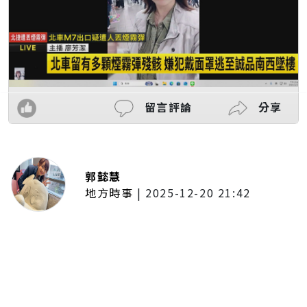
留言評論
分享
郭懿慧
地方時事
|
2025-12-20 21:42
捷運無差別攻擊事件後社會齊哀
悼 北捷暫關燈飾、民眾自發獻花
追思