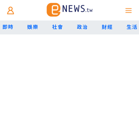
即時
娛樂
社會
政治
財經
生活